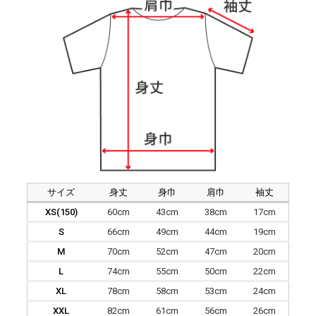
サイズ
身丈
身巾
肩巾
袖丈
XS(150)
60cm
43cm
38cm
17cm
S
66cm
49cm
44cm
19cm
M
70cm
52cm
47cm
20cm
L
74cm
55cm
50cm
22cm
XL
78cm
58cm
53cm
24cm
XXL
82cm
61cm
56cm
26cm