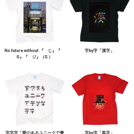
No future without 『 じ』『
字by字「漢字」
G』『 ジ』（G ）
字字字「愛のあるユニークで豊
字by字「黒字」