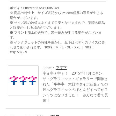
ボディ：Printstar 5.6oz 0085-CVT
※ 商品の特性上、サイズ表記から1〜2cm程度の誤差が生じる
場合がございます。
※ サイズ表の数値はあくまで目安となりますので、実際の商品
と誤差が生じる場合がございます。
※ プリント加工の過程で、若干縮みが生じる場合がございま
す。
※ インクジェットの特性を生かし、版下はボディのサイズに合
わせて縮小されます。 100%：M・L・XL・XXL ｜ 90%：
XS(150)・S
Label：
字字字
字ぇ字ぇ字ぇ！ 2015年11月にギン
ザ・グラフィック・ギャラリーで開催さ
れた「字字字 大日本タイポ組合」での
展示グラフィックのほとんどすべてがＴ
シャツになりました！ みんなで着て長
体！