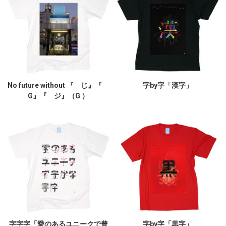
No future without 『 じ』『
字by字「漢字」
G』『 ジ』（G ）
字字字「愛のあるユニークで豊
字by字「黒字」