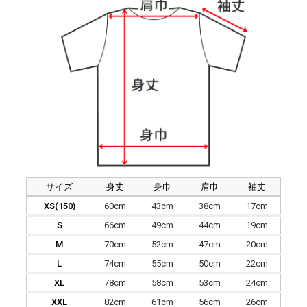
サイズ
身丈
身巾
肩巾
袖丈
XS(150)
60cm
43cm
38cm
17cm
S
66cm
49cm
44cm
19cm
M
70cm
52cm
47cm
20cm
L
74cm
55cm
50cm
22cm
XL
78cm
58cm
53cm
24cm
XXL
82cm
61cm
56cm
26cm