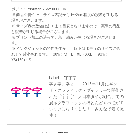
ボディ：Printstar 5.6oz 0085-CVT
※ 商品の特性上、サイズ表記から1〜2cm程度の誤差が生じる
場合がございます。
※ サイズ表の数値はあくまで目安となりますので、実際の商品
と誤差が生じる場合がございます。
※ プリント加工の過程で、若干縮みが生じる場合がございま
す。
※ インクジェットの特性を生かし、版下はボディのサイズに合
わせて縮小されます。 100%：M・L・XL・XXL ｜ 90%：
XS(150)・S
Label：
字字字
字ぇ字ぇ字ぇ！ 2015年11月にギン
ザ・グラフィック・ギャラリーで開催さ
れた「字字字 大日本タイポ組合」での
展示グラフィックのほとんどすべてがＴ
シャツになりました！ みんなで着て長
体！