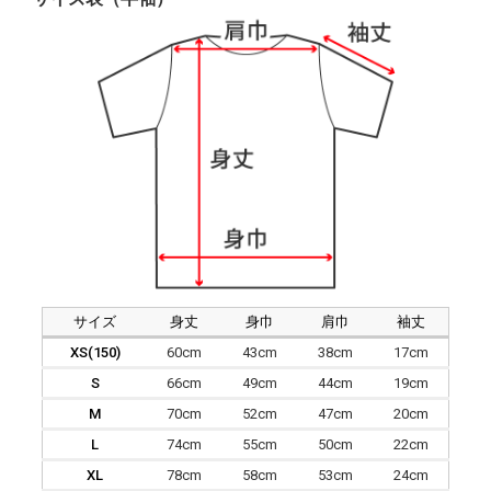
サイズ
身丈
身巾
肩巾
袖丈
XS(150)
60cm
43cm
38cm
17cm
S
66cm
49cm
44cm
19cm
M
70cm
52cm
47cm
20cm
L
74cm
55cm
50cm
22cm
XL
78cm
58cm
53cm
24cm