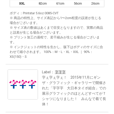
XXL
82cm
61cm
56cm
26cm
ボディ：Printstar 5.6oz 0085-CVT
※ 商品の特性上、サイズ表記から1〜2cm程度の誤差が生じる
場合がございます。
※ サイズ表の数値はあくまで目安となりますので、実際の商品
と誤差が生じる場合がございます。
※ プリント加工の過程で、若干縮みが生じる場合がございま
す。
※ インクジェットの特性を生かし、版下はボディのサイズに合
わせて縮小されます。 100%：M・L・XL・XXL ｜ 90%：
XS(150)・S
Label：
字字字
字ぇ字ぇ字ぇ！ 2015年11月にギン
ザ・グラフィック・ギャラリーで開催さ
れた「字字字 大日本タイポ組合」での
展示グラフィックのほとんどすべてがＴ
シャツになりました！ みんなで着て長
体！