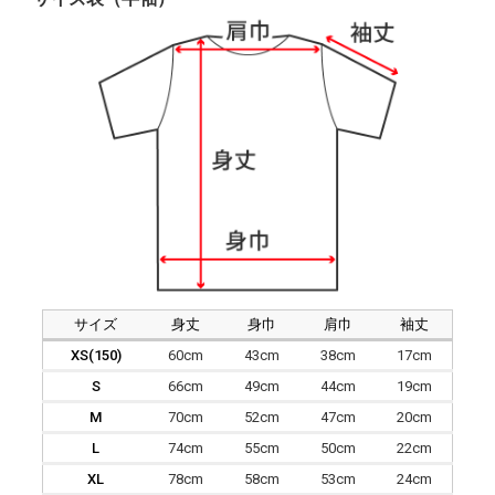
サイズ
身丈
身巾
肩巾
袖丈
XS(150)
60cm
43cm
38cm
17cm
S
66cm
49cm
44cm
19cm
M
70cm
52cm
47cm
20cm
L
74cm
55cm
50cm
22cm
XL
78cm
58cm
53cm
24cm