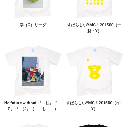
字（G）リーグ
すばらしいYMC！201500（一
覧・Y）
No future without 『 じ』『
すばらしいYMC！201500（g・
G』『 ジ』（ じ ）
Y）