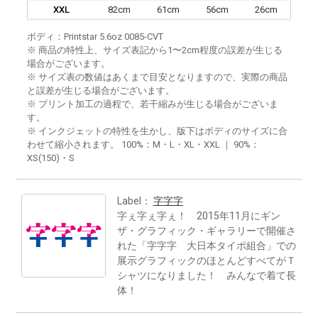
XXL
82cm
61cm
56cm
26cm
ボディ：Printstar 5.6oz 0085-CVT
※ 商品の特性上、サイズ表記から1〜2cm程度の誤差が生じる
場合がございます。
※ サイズ表の数値はあくまで目安となりますので、実際の商品
と誤差が生じる場合がございます。
※ プリント加工の過程で、若干縮みが生じる場合がございま
す。
※ インクジェットの特性を生かし、版下はボディのサイズに合
わせて縮小されます。 100%：M・L・XL・XXL ｜ 90%：
XS(150)・S
Label：
字字字
字ぇ字ぇ字ぇ！ 2015年11月にギン
ザ・グラフィック・ギャラリーで開催さ
れた「字字字 大日本タイポ組合」での
展示グラフィックのほとんどすべてがＴ
シャツになりました！ みんなで着て長
体！