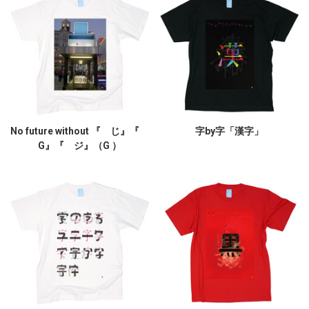
No future without 『 じ』『
字by字「漢字」
G』『 ジ』（G ）