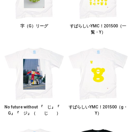
字（G）リーグ
すばらしいYMC！201500（一
覧・Y）
No future without 『 じ』『
すばらしいYMC！201500（g・
G』『 ジ』（ じ ）
Y）