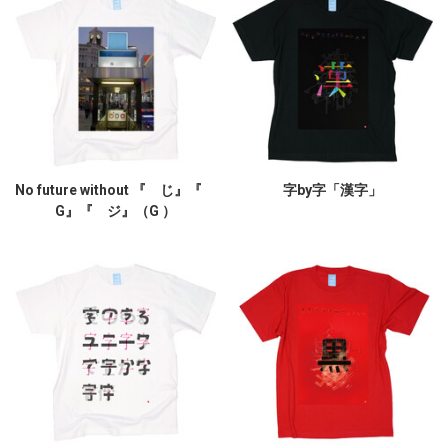
No future without 『 じ』『
字by字「漢字」
G』『 ジ』（G ）