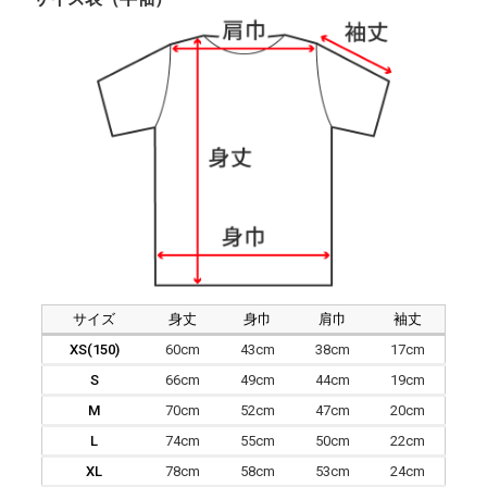
サイズ
身丈
身巾
肩巾
袖丈
XS(150)
60cm
43cm
38cm
17cm
S
66cm
49cm
44cm
19cm
M
70cm
52cm
47cm
20cm
L
74cm
55cm
50cm
22cm
XL
78cm
58cm
53cm
24cm