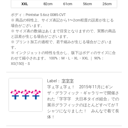
XXL
82cm
61cm
56cm
26cm
ボディ：Printstar 5.6oz 0085-CVT
※ 商品の特性上、サイズ表記から1〜2cm程度の誤差が生じる
場合がございます。
※ サイズ表の数値はあくまで目安となりますので、実際の商品
と誤差が生じる場合がございます。
※ プリント加工の過程で、若干縮みが生じる場合がございま
す。
※ インクジェットの特性を生かし、版下はボディのサイズに合
わせて縮小されます。 100%：M・L・XL・XXL ｜ 90%：
XS(150)・S
Label：
字字字
字ぇ字ぇ字ぇ！ 2015年11月にギン
ザ・グラフィック・ギャラリーで開催さ
れた「字字字 大日本タイポ組合」での
展示グラフィックのほとんどすべてがＴ
シャツになりました！ みんなで着て長
体！