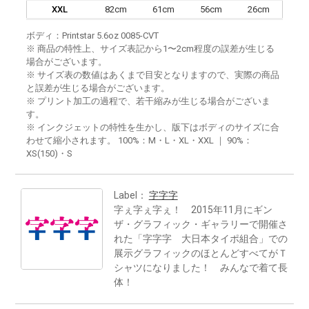
XXL
82cm
61cm
56cm
26cm
ボディ：Printstar 5.6oz 0085-CVT
※ 商品の特性上、サイズ表記から1〜2cm程度の誤差が生じる
場合がございます。
※ サイズ表の数値はあくまで目安となりますので、実際の商品
と誤差が生じる場合がございます。
※ プリント加工の過程で、若干縮みが生じる場合がございま
す。
※ インクジェットの特性を生かし、版下はボディのサイズに合
わせて縮小されます。 100%：M・L・XL・XXL ｜ 90%：
XS(150)・S
Label：
字字字
字ぇ字ぇ字ぇ！ 2015年11月にギン
ザ・グラフィック・ギャラリーで開催さ
れた「字字字 大日本タイポ組合」での
展示グラフィックのほとんどすべてがＴ
シャツになりました！ みんなで着て長
体！