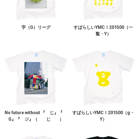
字（G）リーグ
すばらしいYMC！201500（一
覧・Y）
No future without 『 じ』『
すばらしいYMC！201500（g・
G』『 ジ』（ じ ）
Y）