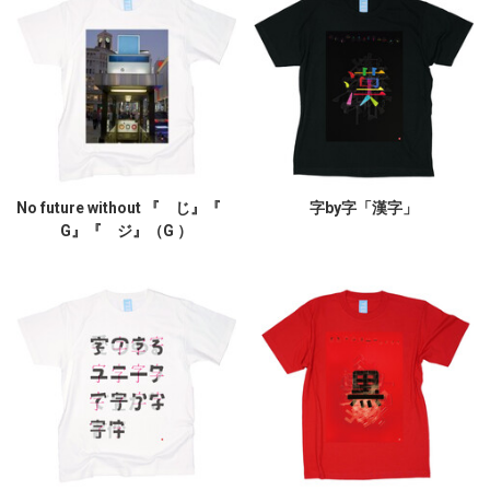
No future without 『 じ』『
字by字「漢字」
G』『 ジ』（G ）