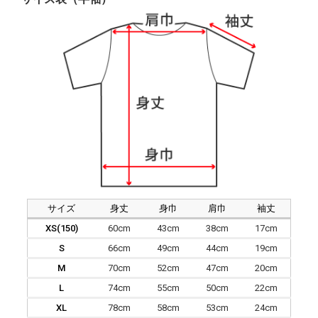
サイズ
身丈
身巾
肩巾
袖丈
XS(150)
60cm
43cm
38cm
17cm
S
66cm
49cm
44cm
19cm
M
70cm
52cm
47cm
20cm
L
74cm
55cm
50cm
22cm
XL
78cm
58cm
53cm
24cm