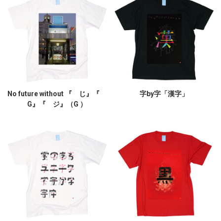
No future without 『 じ』『
字by字「漢字」
G』『 ジ』（G ）