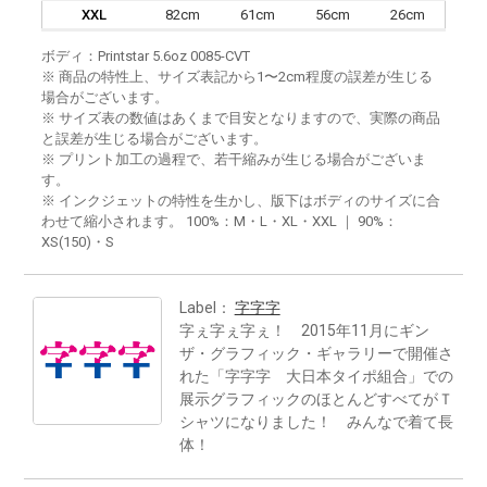
XXL
82cm
61cm
56cm
26cm
ボディ：Printstar 5.6oz 0085-CVT
※ 商品の特性上、サイズ表記から1〜2cm程度の誤差が生じる
場合がございます。
※ サイズ表の数値はあくまで目安となりますので、実際の商品
と誤差が生じる場合がございます。
※ プリント加工の過程で、若干縮みが生じる場合がございま
す。
※ インクジェットの特性を生かし、版下はボディのサイズに合
わせて縮小されます。 100%：M・L・XL・XXL ｜ 90%：
XS(150)・S
Label：
字字字
字ぇ字ぇ字ぇ！ 2015年11月にギン
ザ・グラフィック・ギャラリーで開催さ
れた「字字字 大日本タイポ組合」での
展示グラフィックのほとんどすべてがＴ
シャツになりました！ みんなで着て長
体！