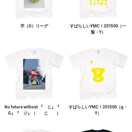
字（G）リーグ
すばらしいYMC！201500（一
覧・Y）
No future without 『 じ』『
すばらしいYMC！201500（g・
G』『 ジ』（ じ ）
Y）