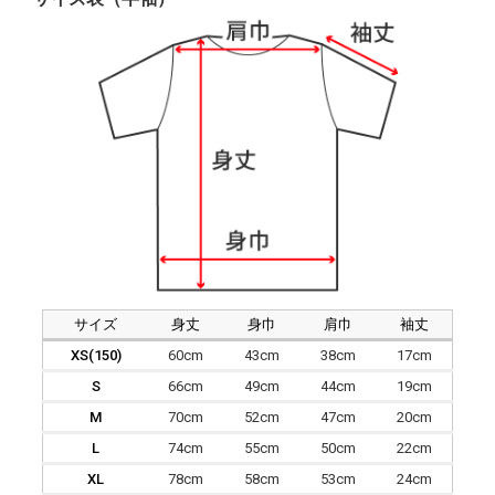
サイズ
身丈
身巾
肩巾
袖丈
XS(150)
60cm
43cm
38cm
17cm
S
66cm
49cm
44cm
19cm
M
70cm
52cm
47cm
20cm
L
74cm
55cm
50cm
22cm
XL
78cm
58cm
53cm
24cm