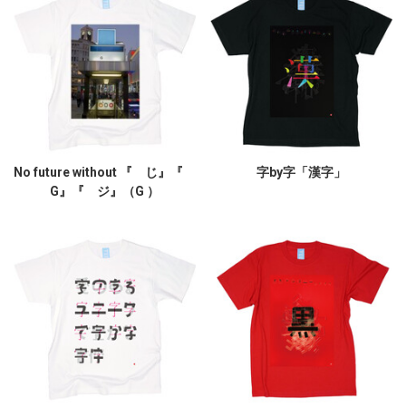
No future without 『 じ』『
字by字「漢字」
G』『 ジ』（G ）