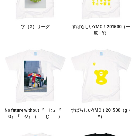
字（G）リーグ
すばらしいYMC！201500（一
覧・Y）
No future without 『 じ』『
すばらしいYMC！201500（g・
G』『 ジ』（ じ ）
Y）