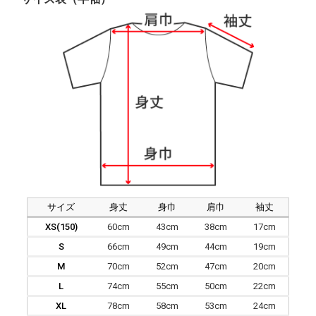
サイズ
身丈
身巾
肩巾
袖丈
XS(150)
60cm
43cm
38cm
17cm
S
66cm
49cm
44cm
19cm
M
70cm
52cm
47cm
20cm
L
74cm
55cm
50cm
22cm
XL
78cm
58cm
53cm
24cm