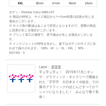
XXL
82cm
61cm
56cm
26cm
ボディ：Printstar 5.6oz 0085-CVT
※ 商品の特性上、サイズ表記から1〜2cm程度の誤差が生じる
場合がございます。
※ サイズ表の数値はあくまで目安となりますので、実際の商品
と誤差が生じる場合がございます。
※ プリント加工の過程で、若干縮みが生じる場合がございま
す。
※ インクジェットの特性を生かし、版下はボディのサイズに合
わせて縮小されます。 100%：M・L・XL・XXL ｜ 90%：
XS(150)・S
Label：
字字字
字ぇ字ぇ字ぇ！ 2015年11月にギン
ザ・グラフィック・ギャラリーで開催さ
れた「字字字 大日本タイポ組合」での
展示グラフィックのほとんどすべてがＴ
シャツになりました！ みんなで着て長
体！