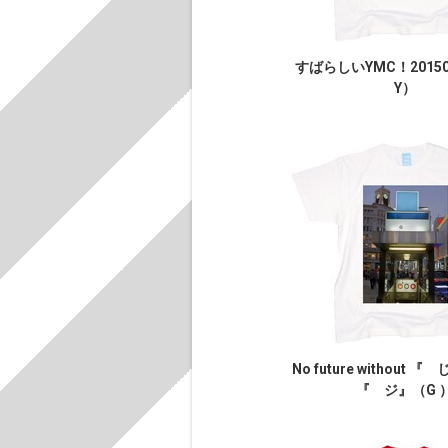
すばらしいYMC！2015
Y）
No future without 
『 ジ』（G 