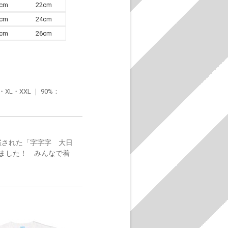
0cm
22cm
3cm
24cm
6cm
26cm
・XXL ｜ 90%：
催された「字字字 大日
ました！ みんなで着