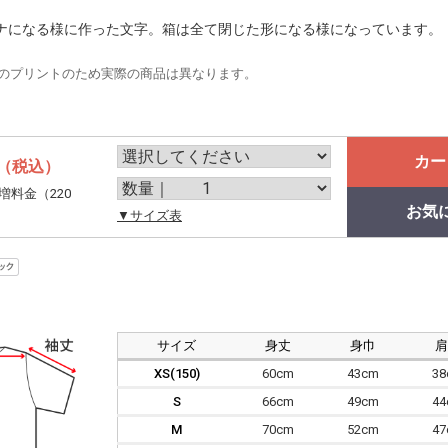
ナになる様に作った文字。箱は全て閉じた形になる様になっています。
のプリントのため実際の商品は異なります。
カー
（税込）
増料金（220
お気
。
▼サイズ表
サイズ
身丈
身巾
XS(150)
60cm
43cm
3
S
66cm
49cm
4
M
70cm
52cm
4