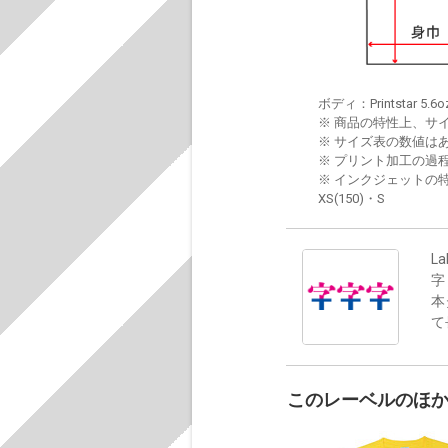
ボディ：Printstar 5.6o
※ 商品の特性上、サ
※ サイズ表の数値は
※ プリント加工の過
※ インクジェットの特
XS(150)・S
La
字
本
て
このレーベルのほ