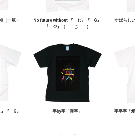
00（一覧・
No future without 『 じ』『 G』
すばらしいY
『 ジ』（ じ ）
『 じ』『 G』
字by字「漢字」
字字字「
）