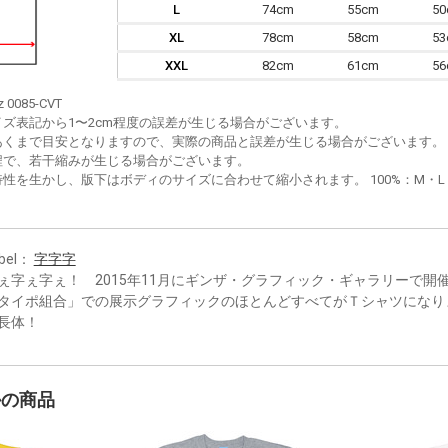
L
74cm
55cm
5
XL
78cm
58cm
5
XXL
82cm
61cm
5
z 0085-CVT
イズ表記から1〜2cm程度の誤差が生じる場合がございます。
あくまで目安となりますので、実際の商品と誤差が生じる場合がございます。
程で、若干縮みが生じる場合がございます。
性を生かし、版下はボディのサイズに合わせて縮小されます。 100%：M・L・XL
bel：
字字字
ぇ字ぇ字ぇ！ 2015年11月にギンザ・グラフィック・ギャラリーで開
タイポ組合」での展示グラフィックのほとんどすべてがＴシャツになり
長体！
かの商品