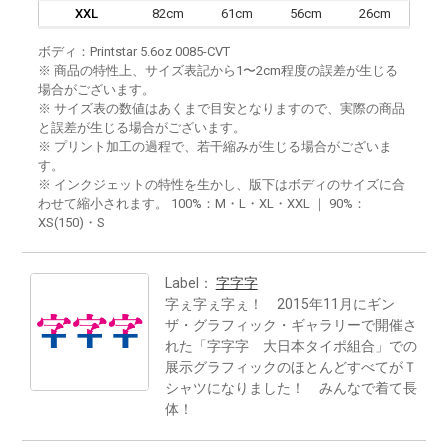
XXL
82cm
61cm
56cm
26cm
ボディ：Printstar 5.6oz 0085-CVT
※ 商品の特性上、サイズ表記から1〜2cm程度の誤差が生じる
場合がございます。
※ サイズ表の数値はあくまで目安となりますので、実際の商品
と誤差が生じる場合がございます。
※ プリント加工の過程で、若干縮みが生じる場合がございま
す。
※ インクジェットの特性を生かし、版下はボディのサイズに合
わせて縮小されます。 100%：M・L・XL・XXL ｜ 90%：
XS(150)・S
Label：
字字字
字ぇ字ぇ字ぇ！ 2015年11月にギン
ザ・グラフィック・ギャラリーで開催さ
れた「字字字 大日本タイポ組合」での
展示グラフィックのほとんどすべてがＴ
シャツになりました！ みんなで着て長
体！