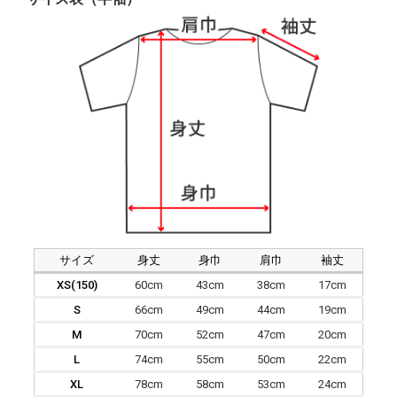
サイズ
身丈
身巾
肩巾
袖丈
XS(150)
60cm
43cm
38cm
17cm
S
66cm
49cm
44cm
19cm
M
70cm
52cm
47cm
20cm
L
74cm
55cm
50cm
22cm
XL
78cm
58cm
53cm
24cm