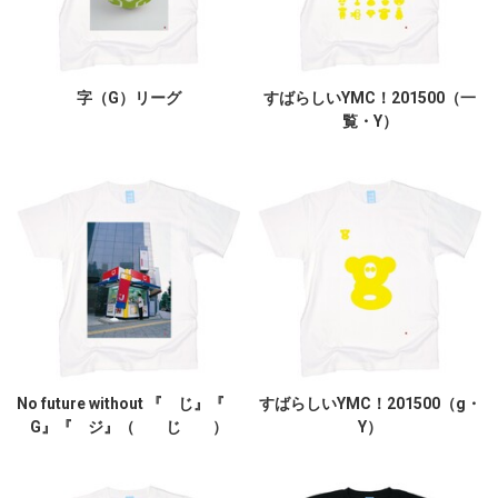
字（G）リーグ
すばらしいYMC！201500（一
覧・Y）
No future without 『 じ』『
すばらしいYMC！201500（g・
G』『 ジ』（ じ ）
Y）