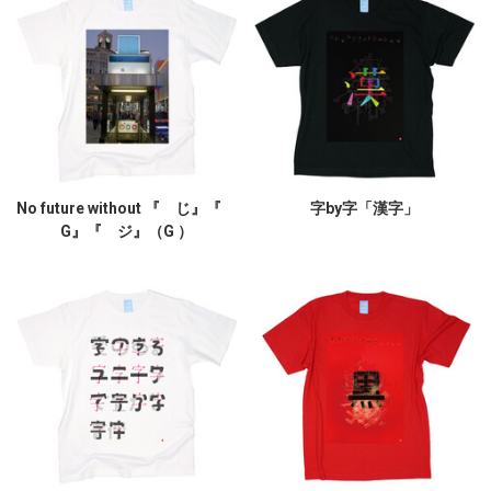
No future without 『 じ』『
字by字「漢字」
G』『 ジ』（G ）