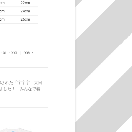
0cm
22cm
3cm
24cm
6cm
26cm
・XXL ｜ 90%：
催された「字字字 大日
ました！ みんなで着