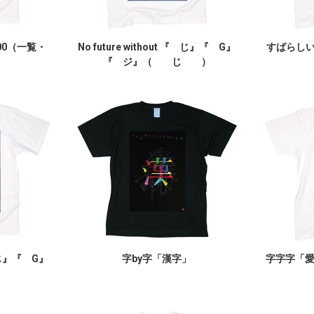
00（一覧・
No future without 『 じ』『 G』
すばらしいY
『 ジ』（ じ ）
『 じ』『 G』
字by字「漢字」
字字字「
）