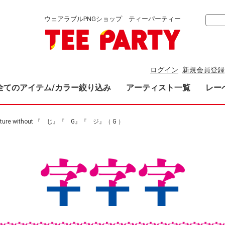
ウェアラブルPNGショップ ティーパーティー
ログイン
新規会員登録
全てのアイテム/カラー絞り込み
アーティスト一覧
レー
future without 『 じ』『 G』『 ジ』（ G ）