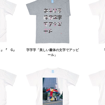
『 じ』『 G』
字字字「美しい書体の文字でアッピ
）
ール」