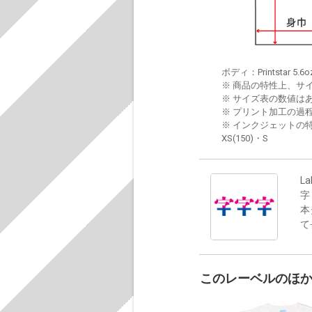
ボディ：Printstar 5.6o
※ 商品の特性上、サ
※ サイズ表の数値は
※ プリント加工の過
※ インクジェットの特
XS(150)・S
La
字
本
て
このレーベルのほ