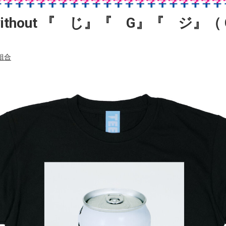
re without 『 じ』『 G』『 ジ』（ 
組合