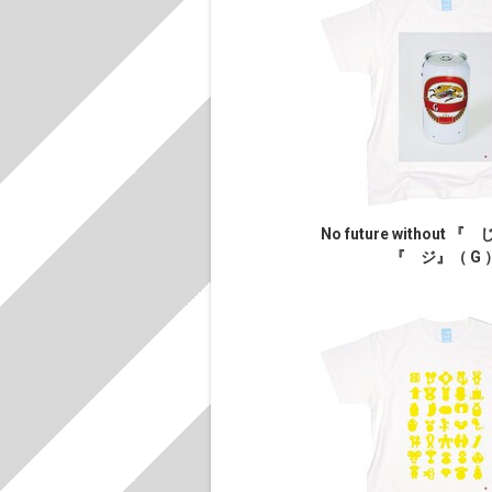
No future without 
『 ジ』（ G 