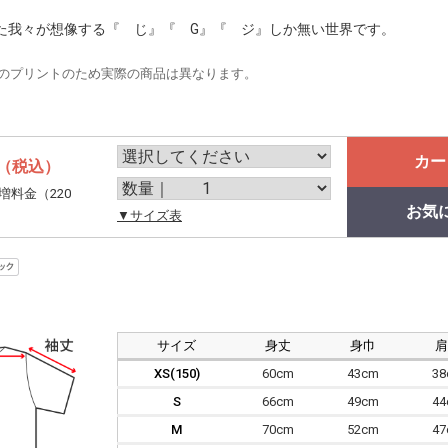
た我々が想像する『 じ』『 G』『 ジ』しか無い世界です。
のプリントのため実際の商品は異なります。
カー
（税込）
増料金（220
お気
。
▼サイズ表
サイズ
身丈
身巾
XS(150)
60cm
43cm
3
S
66cm
49cm
4
M
70cm
52cm
4