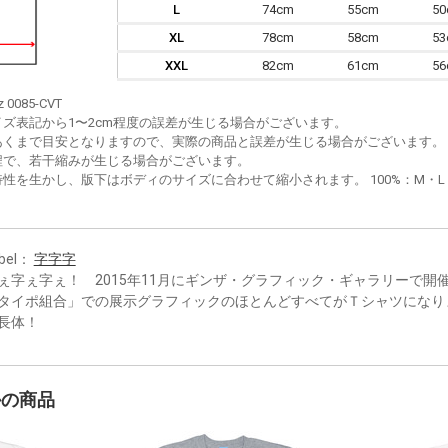
L
74cm
55cm
5
XL
78cm
58cm
5
XXL
82cm
61cm
5
z 0085-CVT
イズ表記から1〜2cm程度の誤差が生じる場合がございます。
あくまで目安となりますので、実際の商品と誤差が生じる場合がございます。
程で、若干縮みが生じる場合がございます。
性を生かし、版下はボディのサイズに合わせて縮小されます。 100%：M・L・XL
bel：
字字字
ぇ字ぇ字ぇ！ 2015年11月にギンザ・グラフィック・ギャラリーで開
タイポ組合」での展示グラフィックのほとんどすべてがＴシャツになり
長体！
かの商品