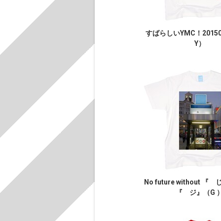
すばらしいYMC！2015
Y）
No future without 
『 ジ』（G 