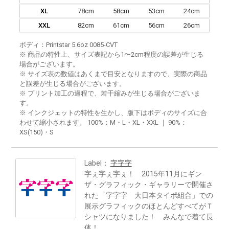
XL
78cm
58cm
53cm
24cm
XXL
82cm
61cm
56cm
26cm
ボディ：Printstar 5.6oz 0085-CVT
※ 商品の特性上、サイズ表記から1〜2cm程度の誤差が生じる
場合がございます。
※ サイズ表の数値はあくまで目安となりますので、実際の商品
と誤差が生じる場合がございます。
※ プリント加工の過程で、若干縮みが生じる場合がございま
す。
※ インクジェットの特性を生かし、版下はボディのサイズに合
わせて縮小されます。 100%：M・L・XL・XXL ｜ 90%：
XS(150)・S
Label：
字字字
字ぇ字ぇ字ぇ！ 2015年11月にギン
ザ・グラフィック・ギャラリーで開催さ
れた「字字字 大日本タイポ組合」での
展示グラフィックのほとんどすべてがＴ
シャツになりました！ みんなで着て長
体！