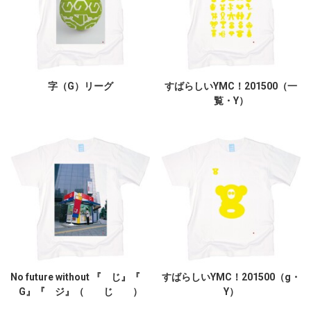
字（G）リーグ
すばらしいYMC！201500（一
覧・Y）
No future without 『 じ』『
すばらしいYMC！201500（g・
G』『 ジ』（ じ ）
Y）