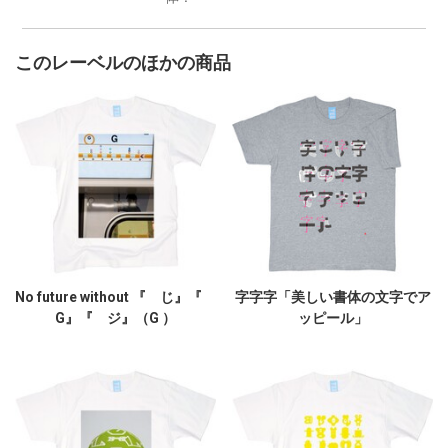
このレーベルのほかの商品
No future without 『 じ』『
字字字「美しい書体の文字でア
G』『 ジ』（G ）
ッピール」