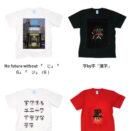
No future without 『 じ』『
字by字「漢字」
G』『 ジ』（G ）