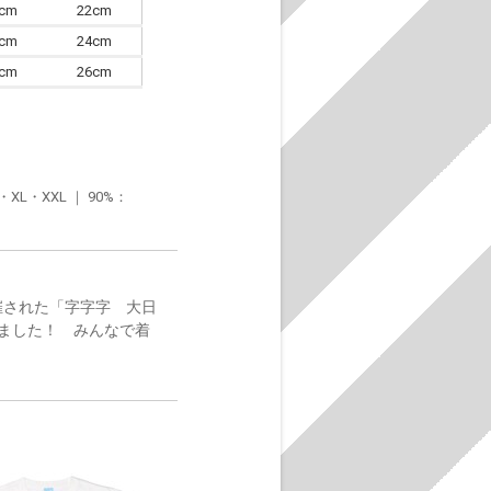
0cm
22cm
3cm
24cm
6cm
26cm
・XXL ｜ 90%：
催された「字字字 大日
ました！ みんなで着