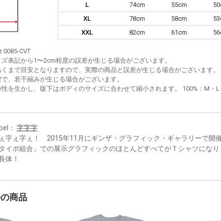
L
74cm
55cm
5
XL
78cm
58cm
5
XXL
82cm
61cm
5
z 0085-CVT
イズ表記から1〜2cm程度の誤差が生じる場合がございます。
あくまで目安となりますので、実際の商品と誤差が生じる場合がございます。
程で、若干縮みが生じる場合がございます。
性を生かし、版下はボディのサイズに合わせて縮小されます。 100%：M・L・XL
bel：
字字字
ぇ字ぇ字ぇ！ 2015年11月にギンザ・グラフィック・ギャラリーで開
タイポ組合」での展示グラフィックのほとんどすべてがＴシャツになり
長体！
かの商品