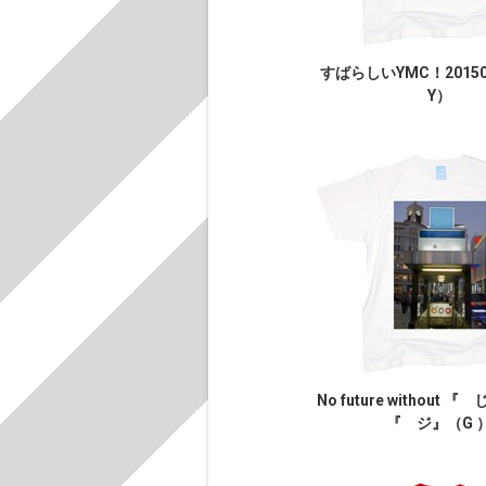
すばらしいYMC！2015
Y）
No future without 
『 ジ』（G 