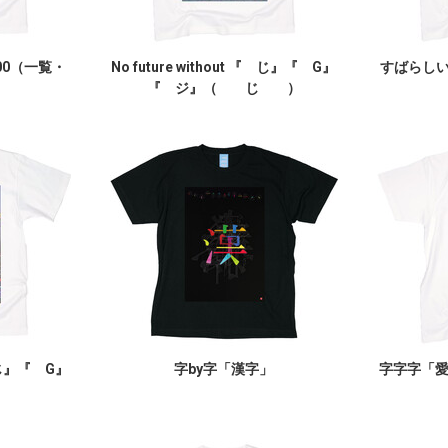
00（一覧・
No future without 『 じ』『 G』
すばらしいY
『 ジ』（ じ ）
『 じ』『 G』
字by字「漢字」
字字字「
）