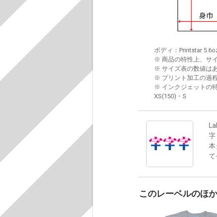
ボディ：Printstar 5.6o
※ 商品の特性上、サ
※ サイズ表の数値は
※ プリント加工の過
※ インクジェットの特
XS(150)・S
La
字
本
て
このレーベルのほ