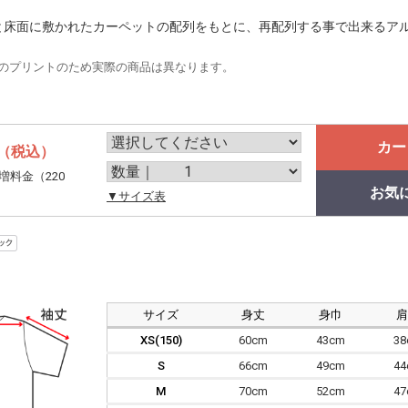
チと床面に敷かれたカーペットの配列をもとに、再配列する事で出来るア
のプリントのため実際の商品は異なります。
カー
（税込）
増料金（220
お気
。
▼サイズ表
サイズ
身丈
身巾
XS(150)
60cm
43cm
3
S
66cm
49cm
4
M
70cm
52cm
4