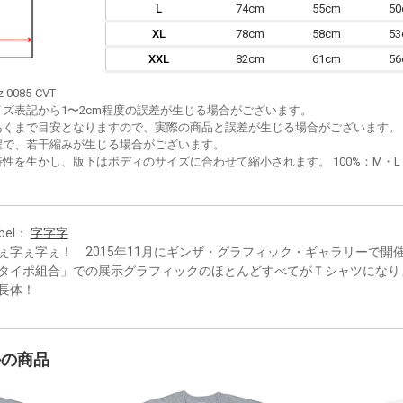
L
74cm
55cm
5
XL
78cm
58cm
5
XXL
82cm
61cm
5
z 0085-CVT
イズ表記から1〜2cm程度の誤差が生じる場合がございます。
あくまで目安となりますので、実際の商品と誤差が生じる場合がございます。
程で、若干縮みが生じる場合がございます。
性を生かし、版下はボディのサイズに合わせて縮小されます。 100%：M・L・XL
bel：
字字字
ぇ字ぇ字ぇ！ 2015年11月にギンザ・グラフィック・ギャラリーで開
タイポ組合」での展示グラフィックのほとんどすべてがＴシャツになり
長体！
かの商品