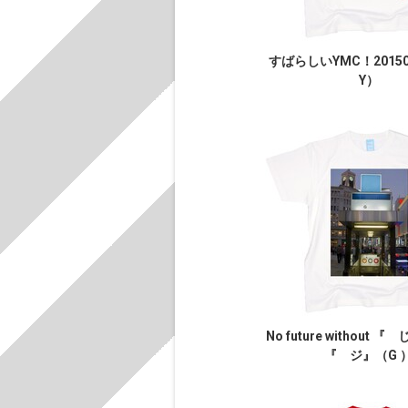
すばらしいYMC！2015
Y）
No future without 
『 ジ』（G 