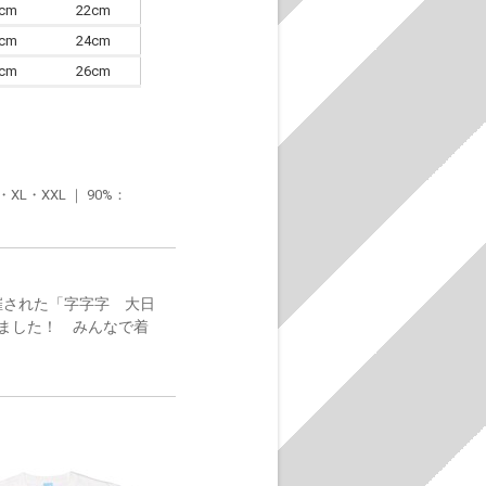
0cm
22cm
3cm
24cm
6cm
26cm
・XXL ｜ 90%：
催された「字字字 大日
ました！ みんなで着