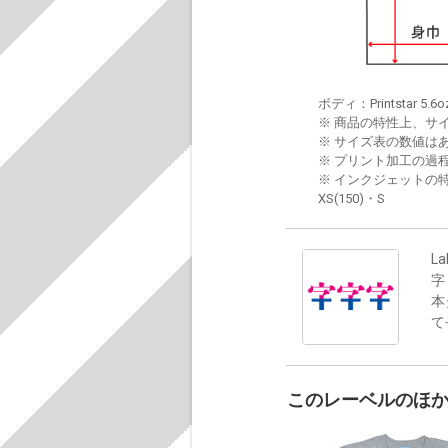
ボディ：Printstar 5.6o
※ 商品の特性上、サ
※ サイズ表の数値は
※ プリント加工の過
※ インクジェットの特
XS(150)・S
La
字
本
て
このレーベルのほ