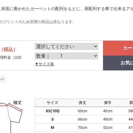
チと床面に敷かれたカーペットの配列をもとに、再配列する事で出来るア
のプリントのため実際の商品は異なります。
カー
（税込）
増料金（220
お気
。
▼サイズ表
サイズ
身丈
身巾
XS(150)
60cm
43cm
3
S
66cm
49cm
4
M
70cm
52cm
4