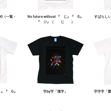
00（一覧・
No future without 『 じ』『 G』
すばらしいY
『 ジ』（ じ ）
『 じ』『 G』
字by字「漢字」
字字字「
）