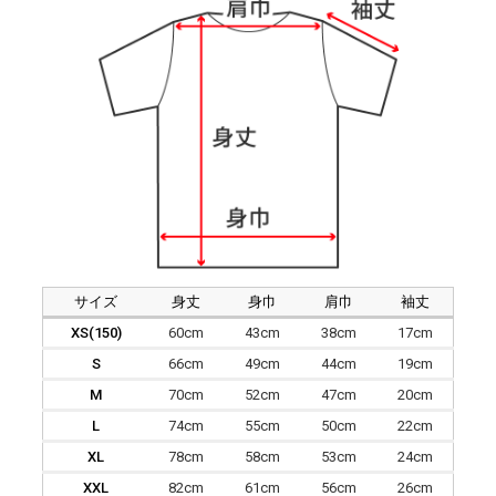
サイズ
身丈
身巾
肩巾
袖丈
XS(150)
60cm
43cm
38cm
17cm
S
66cm
49cm
44cm
19cm
M
70cm
52cm
47cm
20cm
L
74cm
55cm
50cm
22cm
XL
78cm
58cm
53cm
24cm
XXL
82cm
61cm
56cm
26cm