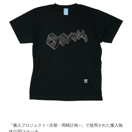
『搬入プロジェクト—京都・岡崎計画—』で使用された搬入物
体の3Dスケッチ