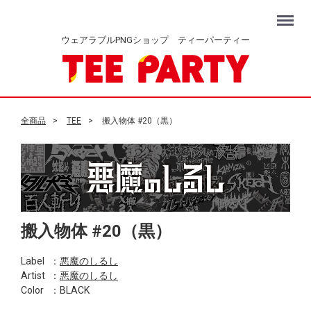
Menu
ウェアラブルPNGショップ ティーパーティー
全商品
TEE
搬入物体 #20（黒）
搬入物体 #20（黒）
Label
：
悪魔のしるし
Artist
：
悪魔のしるし
Color
：BLACK