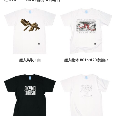
搬入鳥取・白
搬入物体 #01〜#20 勢揃い