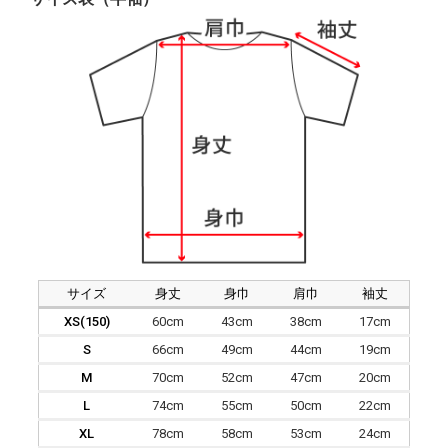
サイズ
身丈
身巾
肩巾
袖丈
XS(150)
60cm
43cm
38cm
17cm
S
66cm
49cm
44cm
19cm
M
70cm
52cm
47cm
20cm
L
74cm
55cm
50cm
22cm
XL
78cm
58cm
53cm
24cm