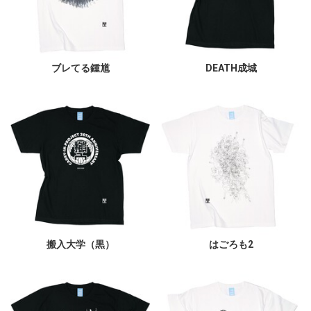
ブレてる鍾馗
DEATH成城
搬入大学（黒）
はごろも2