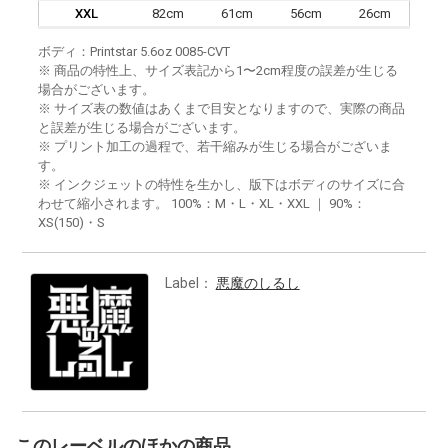
XXL
82cm
61cm
56cm
26cm
ボディ：Printstar 5.6oz 0085-CVT
※ 商品の特性上、サイズ表記から1〜2cm程度の誤差が生じる
場合がございます。
※ サイズ表の数値はあくまで目安となりますので、実際の商品
と誤差が生じる場合がございます。
※ プリント加工の過程で、若干縮みが生じる場合がございま
す。
※ インクジェットの特性を生かし、版下はボディのサイズに合
わせて縮小されます。 100%：M・L・XL・XXL ｜ 90%：
XS(150)・S
Label：
悪魔のしるし
このレーベルのほかの商品