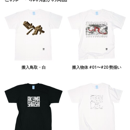
搬入鳥取・白
搬入物体 #01〜#20 勢揃い