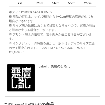
XXL
82cm
61cm
56cm
26cm
ボディ：Printstar 5.6oz 0085-CVT
※ 商品の特性上、サイズ表記から1〜2cm程度の誤差が生じる
場合がございます。
※ サイズ表の数値はあくまで目安となりますので、実際の商品
と誤差が生じる場合がございます。
※ プリント加工の過程で、若干縮みが生じる場合がございま
す。
※ インクジェットの特性を生かし、版下はボディのサイズに合
わせて縮小されます。 100%：M・L・XL・XXL ｜ 90%：
XS(150)・S
Label：
悪魔のしるし
このレーベルのほかの商品