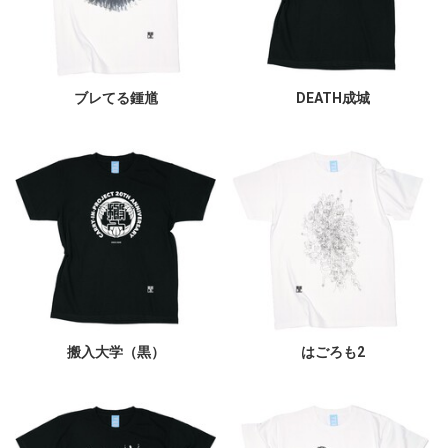
ブレてる鍾馗
DEATH成城
搬入大学（黒）
はごろも2