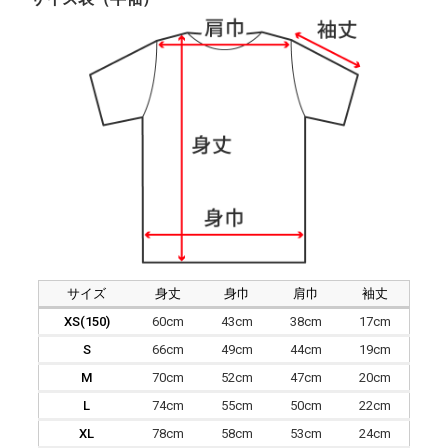
サイズ
身丈
身巾
肩巾
袖丈
XS(150)
60cm
43cm
38cm
17cm
S
66cm
49cm
44cm
19cm
M
70cm
52cm
47cm
20cm
L
74cm
55cm
50cm
22cm
XL
78cm
58cm
53cm
24cm