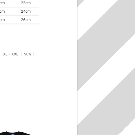
0cm
22cm
3cm
24cm
6cm
26cm
・XXL ｜ 90%：