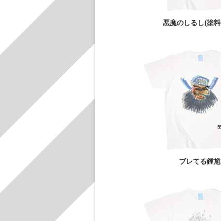
悪魔のしるし(塗料
ブレてる鍾馗