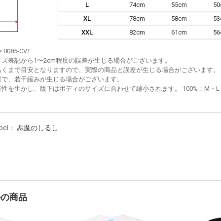
L
74cm
55cm
5
XL
78cm
58cm
5
XXL
82cm
61cm
5
z 0085-CVT
イズ表記から1〜2cm程度の誤差が生じる場合がございます。
あくまで目安となりますので、実際の商品と誤差が生じる場合がございます。
程で、若干縮みが生じる場合がございます。
性を生かし、版下はボディのサイズに合わせて縮小されます。 100%：M・L・XL
bel：
悪魔のしるし
かの商品