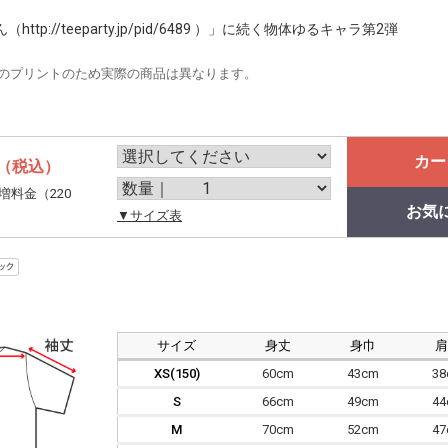
tp://teeparty.jp/pid/6489 ）」に続く物体ゆるキャラ第2弾
のプリントのため実際の商品は異なります。
カー
（税込）
増料金（220
お気
。
▼サイズ表
サイズ
身丈
身巾
XS(150)
60cm
43cm
3
S
66cm
49cm
4
M
70cm
52cm
4