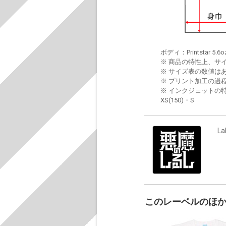
ボディ：Printstar 5.6o
※ 商品の特性上、サ
※ サイズ表の数値は
※ プリント加工の過
※ インクジェットの特
XS(150)・S
La
このレーベルのほ