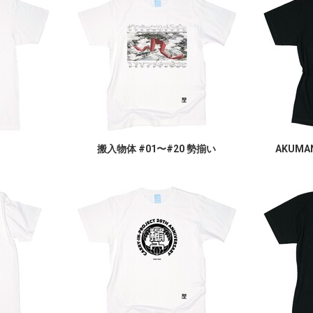
搬入物体 #01〜#20 勢揃い
AKUMA