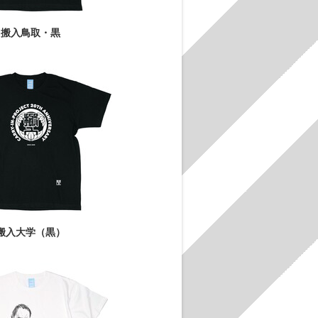
搬入鳥取・黒
搬入大学（黒）