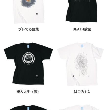
ブレてる鍾馗
DEATH成城
搬入大学（黒）
はごろも2