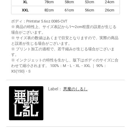
XL
78cm
58cm
53cm
24cm
XXL
82cm
61cm
56cm
26cm
ボディ：Printstar 5.6oz 0085-CVT
※ 商品の特性上、サイズ表記から1〜2cm程度の誤差が生じる
場合がございます。
※ サイズ表の数値はあくまで目安となりますので、実際の商品
と誤差が生じる場合がございます。
※ プリント加工の過程で、若干縮みが生じる場合がございま
す。
※ インクジェットの特性を生かし、版下はボディのサイズに合
わせて縮小されます。 100%：M・L・XL・XXL ｜ 90%：
XS(150)・S
Label：
悪魔のしるし