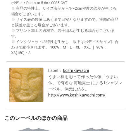
ボディ：Printstar 5.6oz 0085-CVT
※ 商品の特性上、サイズ表記から1〜2cm程度の誤差が生じる
場合がございます。
※ サイズ表の数値はあくまで目安となりますので、実際の商品
と誤差が生じる場合がございます。
※ プリント加工の過程で、若干縮みが生じる場合がございま
す。
※ インクジェットの特性を生かし、版下はボディのサイズに合
わせて縮小されます。 100%：M・L・XL・XXL ｜ 90%：
XS(150)・S
Label：
koshi kawachi
うまい棒を彫って作った仏像「うまい
仏」で有名な 河地貢士 によるTシャツレ
ーベル。胸元に仏を。
http://www.koshikawachi.com/
このレーベルのほかの商品