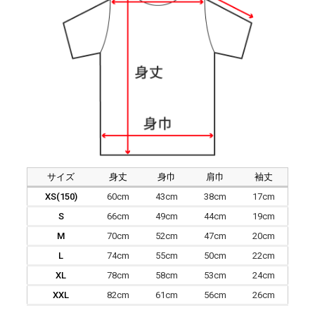
サイズ
身丈
身巾
肩巾
袖丈
XS(150)
60cm
43cm
38cm
17cm
S
66cm
49cm
44cm
19cm
M
70cm
52cm
47cm
20cm
L
74cm
55cm
50cm
22cm
XL
78cm
58cm
53cm
24cm
XXL
82cm
61cm
56cm
26cm