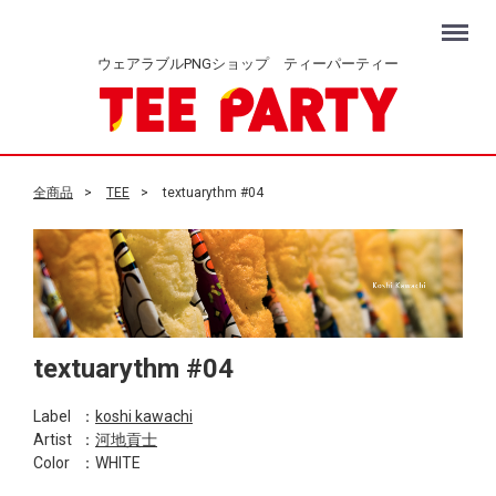
Menu
ウェアラブルPNGショップ ティーパーティー
全商品
TEE
textuarythm #04
textuarythm #04
Label
：
koshi kawachi
Artist
：
河地貢士
Color
：WHITE