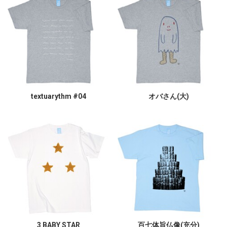
textuarythm #04
オバさん(大)
3 BABY STAR
百七体旨仏像(充分)