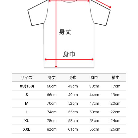
サイズ
身丈
身巾
肩巾
袖丈
XS(150)
60cm
43cm
38cm
17cm
S
66cm
49cm
44cm
19cm
M
70cm
52cm
47cm
20cm
L
74cm
55cm
50cm
22cm
XL
78cm
58cm
53cm
24cm
XXL
82cm
61cm
56cm
26cm