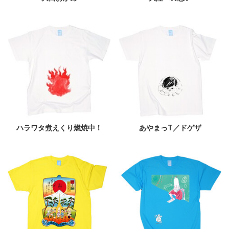
ハラワタ煮えくり燃焼中！
あやまっT／ドゲザ