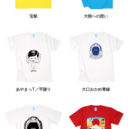
宝船
大陸への想い
あやまっT／平謝り
大口おかめ青線