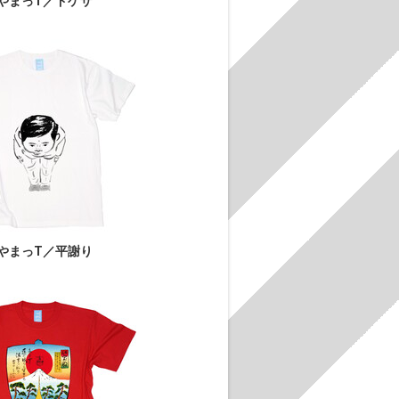
やまっT／ドゲザ
やまっT／平謝り