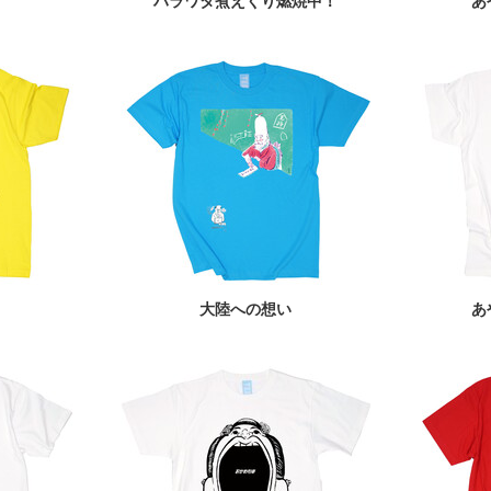
ハラワタ煮えくり燃焼中！
あ
大陸への想い
あ