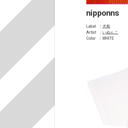
nipponns
Label
：
犬島
Artist
：
いぬんこ
Color
：WHITE