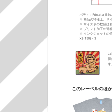
ボディ：Printstar 5.6o
※ 商品の特性上、サ
※ サイズ表の数値は
※ プリント加工の過
※ インクジェットの特
XS(150)・S
La
挿
す
このレーベルのほ