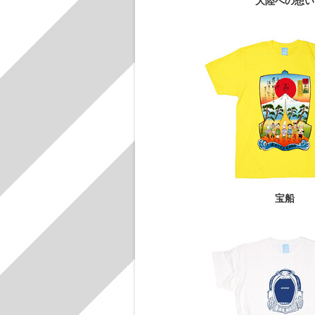
大陸への想い
宝船