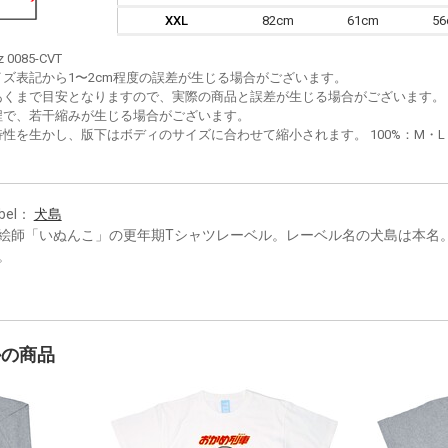
XXL
82cm
61cm
5
z 0085-CVT
イズ表記から1〜2cm程度の誤差が生じる場合がございます。
あくまで目安となりますので、実際の商品と誤差が生じる場合がございます。
程で、若干縮みが生じる場合がございます。
性を生かし、版下はボディのサイズに合わせて縮小されます。 100%：M・L・XL
bel：
犬島
絵師「いぬんこ」の更年期Tシャツレーベル。レーベル名の犬島は本名
。
かの商品