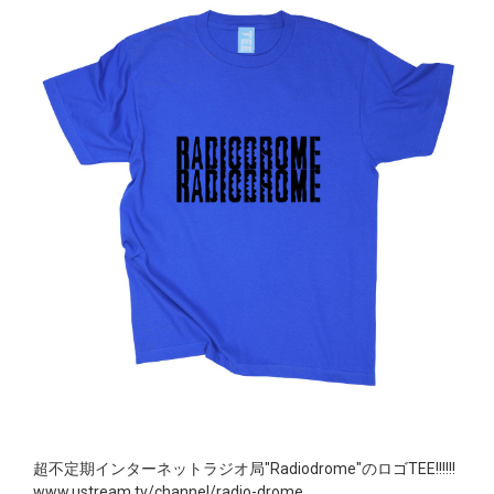
超不定期インターネットラジオ局"Radiodrome"のロゴTEE!!!!!!
www.ustream.tv/channel/radio-drome