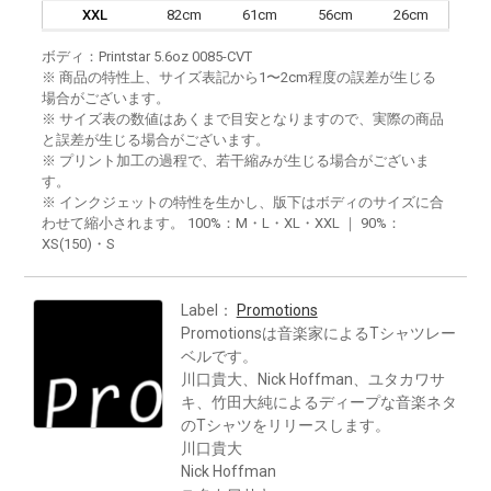
XXL
82cm
61cm
56cm
26cm
ボディ：Printstar 5.6oz 0085-CVT
※ 商品の特性上、サイズ表記から1〜2cm程度の誤差が生じる
場合がございます。
※ サイズ表の数値はあくまで目安となりますので、実際の商品
と誤差が生じる場合がございます。
※ プリント加工の過程で、若干縮みが生じる場合がございま
す。
※ インクジェットの特性を生かし、版下はボディのサイズに合
わせて縮小されます。 100%：M・L・XL・XXL ｜ 90%：
XS(150)・S
Label：
Promotions
Promotionsは音楽家によるTシャツレー
ベルです。
川口貴大、Nick Hoffman、ユタカワサ
キ、竹田大純によるディープな音楽ネタ
のTシャツをリリースします。
川口貴大
Nick Hoffman