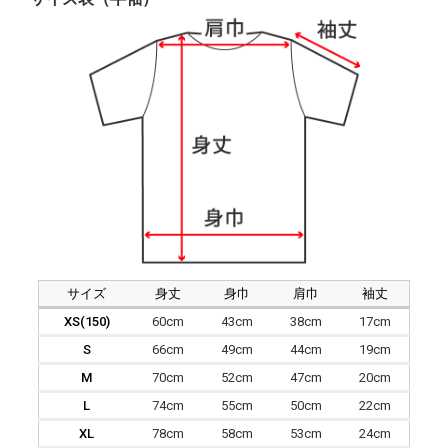
サイズ
身丈
身巾
肩巾
袖丈
XS(150)
60cm
43cm
38cm
17cm
S
66cm
49cm
44cm
19cm
M
70cm
52cm
47cm
20cm
L
74cm
55cm
50cm
22cm
XL
78cm
58cm
53cm
24cm