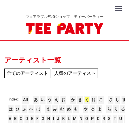
Menu
ウェアラブルPNGショップ ティーパーティー
アーティスト一覧
全てのアーティスト
人気のアーティスト
index:
All
あ
い
う
え
お
か
き
く
け
こ
さ
し
す
は
ひ
ふ
へ
ほ
ま
み
む
め
も
や
ゆ
よ
ら
り
る
A
B
C
D
E
F
G
H
I
J
K
L
M
N
O
P
Q
R
S
T
U
V