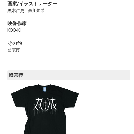
画家/イラストレーター
黒木仁史
黒川知希
映像作家
KOO-KI
その他
國宗惇
國宗惇