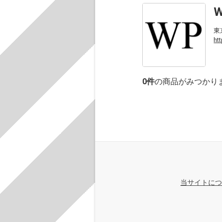
W
東
ht
0
件
の商品がみつかり
当サイトにつ