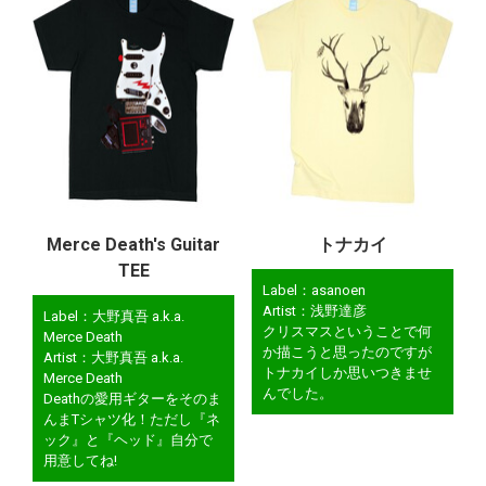
Merce Death's Guitar
トナカイ
TEE
Label：asanoen
Artist：浅野達彦
Label：大野真吾 a.k.a.
クリスマスということで何
Merce Death
か描こうと思ったのですが
Artist：大野真吾 a.k.a.
トナカイしか思いつきませ
Merce Death
んでした。
Deathの愛用ギターをそのま
んまTシャツ化！ただし『ネ
ック』と『ヘッド』自分で
用意してね!