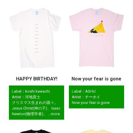
HAPPY BIRTHDAY!
Now your fear is gone
Label：koshi kawachi
Label：ASHU
Artist：河地貢士
Artist：チーホイ
クリスマス生まれの面々。
Now your fear is gone
Jesus Christ(神の子)、Isaac
Newton(物理学者)、 ...more