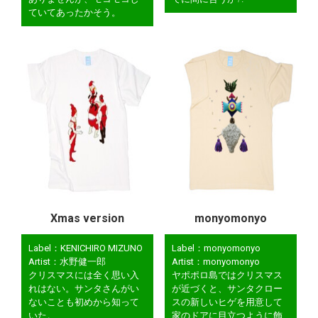
ていてあったかそう。
Xmas version
monyomonyo
Label：KENICHIRO MIZUNO
Label：monyomonyo
Artist：水野健一郎
Artist：monyomonyo
クリスマスには全く思い入
ヤポポロ島ではクリスマス
れはない。サンタさんがい
が近づくと、サンタクロー
ないことも初めから知って
スの新しいヒゲを用意して
いた。
家のドアに目立つように飾