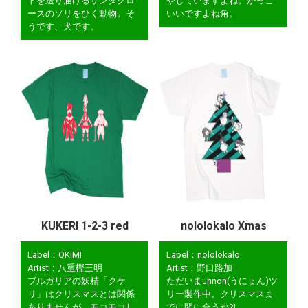
トを送り届けるサンタクロ
やしていますよね。かっこ
ースのソリをひく動物。そ
いいですよね角。
うです、犬です。
KUKERI 1-2-3 red
nololokalo Xmas
Label：OKIMI
Label：nololokalo
Artist：八重樫王明
Artist：野口路加
ブルガリアの妖精「クケ
ただいまunnon(うにょん)ツ
リ」はクリスマスとは関係
リー製作中。クリスマスま
ありませんが、モコモコし
でに間に合うか?!