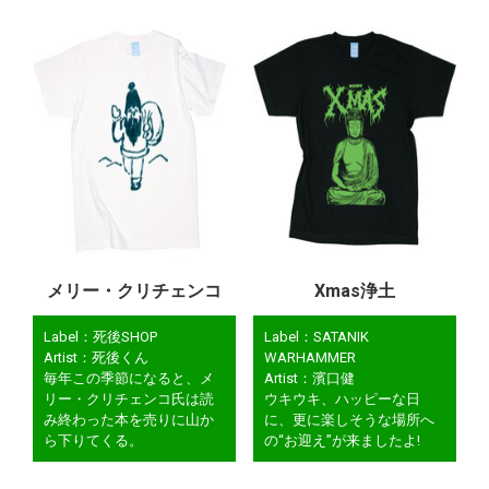
メリー・クリチェンコ
Xmas浄土
Label：死後SHOP
Label：SATANIK
Artist：死後くん
WARHAMMER
毎年この季節になると、メ
Artist：濱口健
リー・クリチェンコ氏は読
ウキウキ、ハッピーな日
み終わった本を売りに山か
に、更に楽しそうな場所へ
ら下りてくる。
の“お迎え”が来ましたよ!