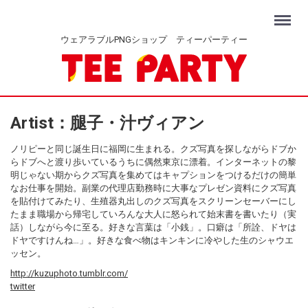
Menu
ウェアラブルPNGショップ ティーパーティー
Artist：腿子・汁ヴィアン
ノリピーと同じ誕生日に福岡に生まれる。クズ写真を探しながらドブか
らドブへと渡り歩いているうちに偶然東京に漂着。インターネットの黎
明じゃない期からクズ写真を集めてはキャプションをつけるだけの簡単
なお仕事を開始。副業の代理店勤務時に大事なプレゼン資料にクズ写真
を貼付けてみたり、生殖器丸出しのクズ写真をスクリーンセーバーにし
たまま職場から帰宅していろんな大人に怒られて始末書を書いたり（実
話）しながら今に至る。好きな言葉は「小銭」。口癖は「所詮、ドヤは
ドヤですけんね…」。好きな食べ物はキンキンに冷やした生のシャウエ
ッセン。
http://kuzuphoto.tumblr.com/
twitter