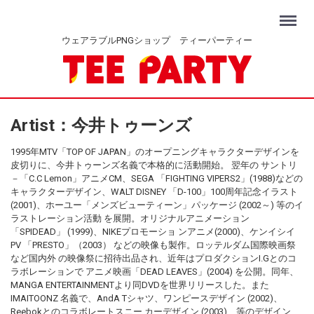
Menu
ウェアラブルPNGショップ ティーパーティー
Artist：今井トゥーンズ
1995年MTV「TOP OF JAPAN」のオープニングキャラクターデザインを
皮切りに、今井トゥーンズ名義で本格的に活動開始。 翌年の サントリ
－「C.C Lemon」アニメCM、SEGA 「FIGHTING VIPERS2」(1988)などの
キャラクターデザイン、WALT DISNEY 「D-100」100周年記念イラスト
(2001)、ホーユー「メンズビューティーン」パッケージ (2002～) 等のイ
ラストレーション活動 を展開。オリジナルアニメーション
「SPIDEAD」 (1999)、NIKEプロモーショ ンアニメ(2000)、ケンイシイ
PV 「PRESTO」（2003） などの映像も製作。ロッテルダム国際映画祭
など国内外 の映像祭に招待出品され、近年はプロダクションI.Gとのコ
ラボレーションで アニメ映画「DEAD LEAVES」(2004) を公開。同年、
MANGA ENTERTAINMENTより同DVDを世界リリースした。また
IMAITOONZ 名義で、AndA Tシャツ、ワンピースデザイン (2002)、
Reebokとのコラボレートスニー カーデザイン (2003)、等のデザイン、