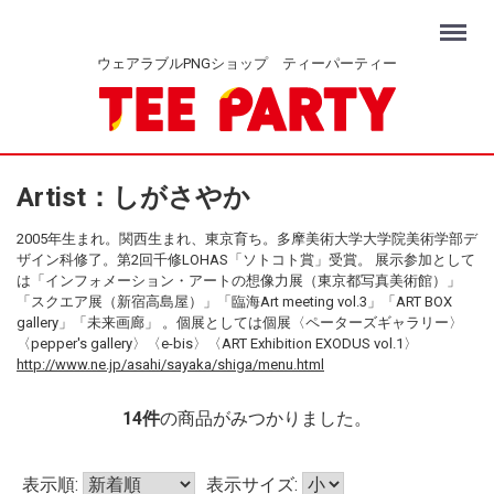
Menu
ウェアラブルPNGショップ ティーパーティー
Artist：しがさやか
2005年生まれ。関西生まれ、東京育ち。多摩美術大学大学院美術学部デ
ザイン科修了。第2回千修LOHAS「ソトコト賞」受賞。 展示参加として
は「インフォメーション・アートの想像力展（東京都写真美術館）」
「スクエア展（新宿高島屋）」「臨海Art meeting vol.3」「ART BOX
gallery」「未来画廊」 。個展としては個展〈ペーターズギャラリー〉
〈pepper's gallery〉〈e-bis〉〈ART Exhibition EXODUS vol.1〉
http://www.ne.jp/asahi/sayaka/shiga/menu.html
14
件
の商品がみつかりました。
表示順:
表示サイズ: