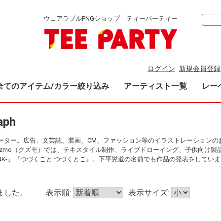
ウェアラブルPNGショップ ティーパーティー
ログイン
新規会員登録
全てのアイテム/カラー絞り込み
アーティスト一覧
レー
aph
ーター。広告、文芸誌、装画、CM、ファッション等のイラストレーションの
uzmo（クズモ）では、テキスタイル制作、ライブドローイング、子供向け製
LINK-』『つづくこと つづくとこ』。下平晃道の名前でも作品の発表をしてい
ました。
表示順:
表示サイズ: