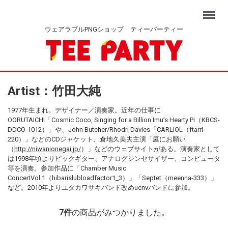
Menu
ウェアラブルPNGショップ ティーパーティー
Artist：竹田大純
1977年生まれ。デザイナー／演奏家。近年の仕事に
OORUTAICHI「Cosmic Coco, Singing for a Billion Imu’s Hearty Pi（KBCS-
DDCO-1012）」や、John Butcher/Rhodri Davies「CARLIOL（ftarri-
220）」などのCDジャケット、倉地久美夫主演「庭にお願い
（
http://niwanionegai.jp/
）」などのウェブサイトがある。演奏家として
は1998年頃よりピックギター、アナログシンセサイザー、コンピュータ
等を演奏。参加作品に「Chamber Music
ConcertVol.1（hibarislubloadfactor1_3）」「Septet（meenna-333）」
など。2010年よりユタカワサキバンド改めucnvバンドに参加。
7
件
の商品がみつかりました。