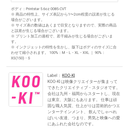
ボディ：Printstar 5.6oz 0085-CVT
※ 商品の特性上、サイズ表記から1〜2cm程度の誤差が生じる
場合がございます。
※ サイズ表の数値はあくまで目安となりますので、実際の商品
と誤差が生じる場合がございます。
※ プリント加工の過程で、若干縮みが生じる場合がございま
す。
※ インクジェットの特性を生かし、版下はボディのサイズに合
わせて縮小されます。 100%：M・L・XL・XXL ｜ 90%：
XS(150)・S
Label：
KOO-KI
KOO-KI は映像クリエイターが集まって
できたクリエイティブ・スタジオです。
会社は九州・福岡からスタートし、現在
は東京、大阪にもあります。 仕事は頑
固な職人気質、仕上がりは芸術的かつエ
ンターテインメント、 飲んでしゃべれ
ばいい友達、つまり、男気と映像への愛
にあふれた会社なのです。