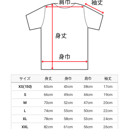
サイズ
身丈
身巾
肩巾
袖丈
XS(150)
60cm
43cm
38cm
17cm
S
66cm
49cm
44cm
19cm
M
70cm
52cm
47cm
20cm
L
74cm
55cm
50cm
22cm
XL
78cm
58cm
53cm
24cm
XXL
82cm
61cm
56cm
26cm