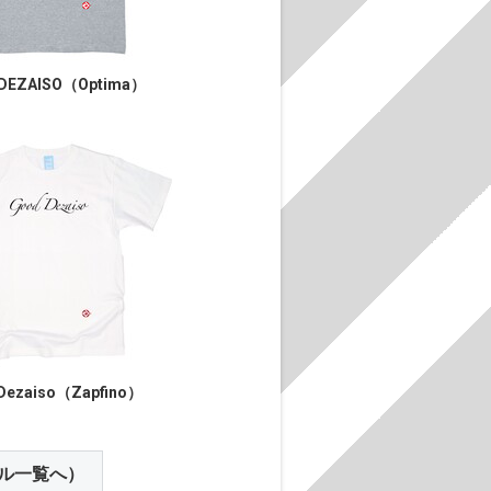
DEZAISO（Optima）
Dezaiso（Zapfino）
ル一覧へ）