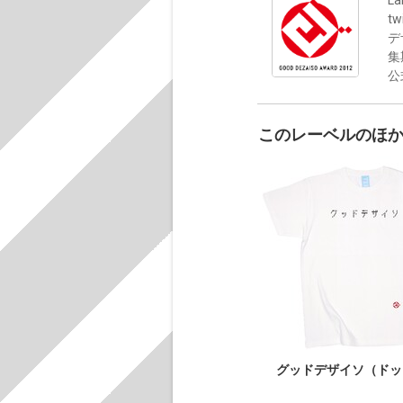
t
デ
集
公
このレーベルのほ
グッドデザイソ（ドッ