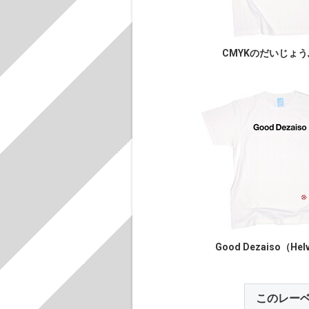
CMYKのだいじょ
Good Dezaiso（Hel
このレー