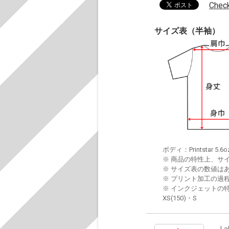
Chec
サイズ表（半袖）
ボディ：Printstar 5.6o
※ 商品の特性上、サ
※ サイズ表の数値は
※ プリント加工の過
※ インクジェットの特
XS(150)・S
La