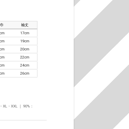
肩巾
袖丈
8cm
17cm
4cm
19cm
7cm
20cm
0cm
22cm
3cm
24cm
6cm
26cm
・XXL ｜ 90%：