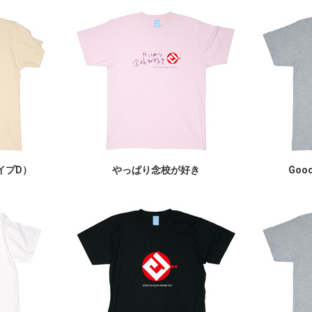
イプD）
やっぱり念校が好き
Good