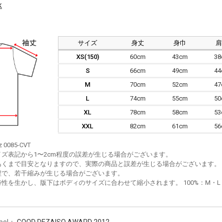
k
サイズ
身丈
身巾
XS(150)
60cm
43cm
3
S
66cm
49cm
4
M
70cm
52cm
4
L
74cm
55cm
5
XL
78cm
58cm
5
XXL
82cm
61cm
5
z 0085-CVT
イズ表記から1〜2cm程度の誤差が生じる場合がございます。
あくまで目安となりますので、実際の商品と誤差が生じる場合がございます。
程で、若干縮みが生じる場合がございます。
性を生かし、版下はボディのサイズに合わせて縮小されます。 100%：M・L・XL
bel：
GOOD DEZAISO AWARD 2012