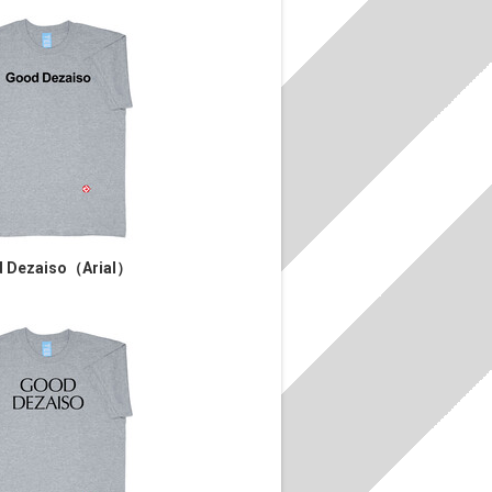
 Dezaiso（Arial）