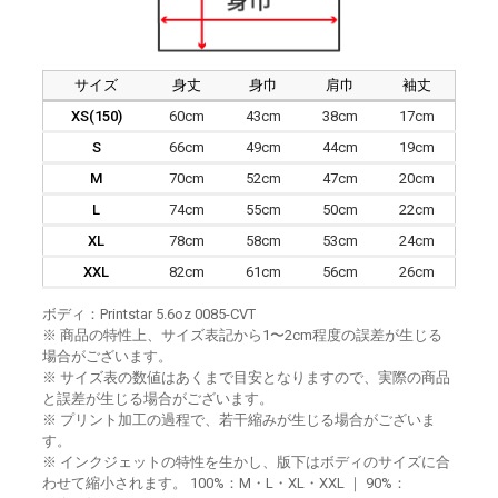
サイズ
身丈
身巾
肩巾
袖丈
XS(150)
60cm
43cm
38cm
17cm
S
66cm
49cm
44cm
19cm
M
70cm
52cm
47cm
20cm
L
74cm
55cm
50cm
22cm
XL
78cm
58cm
53cm
24cm
XXL
82cm
61cm
56cm
26cm
ボディ：Printstar 5.6oz 0085-CVT
※ 商品の特性上、サイズ表記から1〜2cm程度の誤差が生じる
場合がございます。
※ サイズ表の数値はあくまで目安となりますので、実際の商品
と誤差が生じる場合がございます。
※ プリント加工の過程で、若干縮みが生じる場合がございま
す。
※ インクジェットの特性を生かし、版下はボディのサイズに合
わせて縮小されます。 100%：M・L・XL・XXL ｜ 90%：