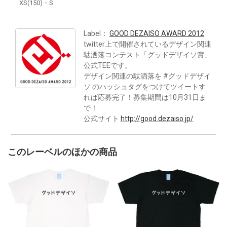
XS(150)・S
Label：
GOOD DEZAISO AWARD 2012
twitter上で開催されているデザイン関連
駄洒落コンテスト「グッドデザイソ賞」
公式TEEです。
デザイン関連の駄洒落を #グッドデザイ
ソ のハッシュタグをつけてツイートす
れば応募完了！募集期間は10月31日ま
で！
公式サイト
http://good.dezaiso.jp/
このレーベルのほかの商品