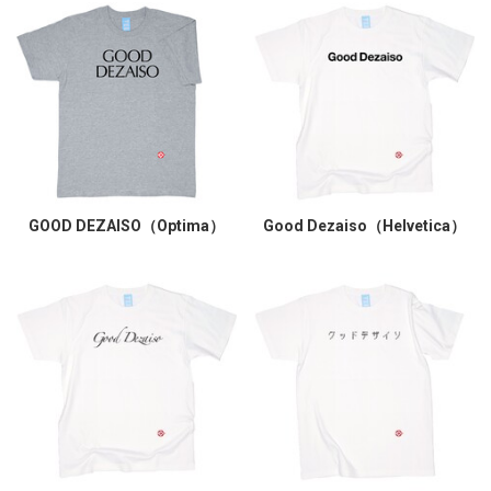
GOOD DEZAISO（Optima）
Good Dezaiso（Helvetica）