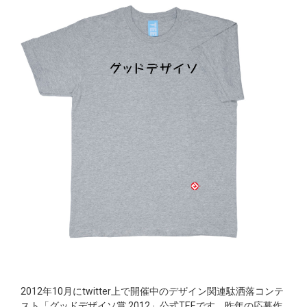
2012年10月にtwitter上で開催中のデザイン関連駄洒落コンテ
スト「グッドデザイソ賞 2012」公式TEEです。昨年の応募作