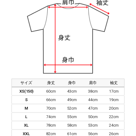
サイズ
身丈
身巾
肩巾
袖丈
XS(150)
60cm
43cm
38cm
17cm
S
66cm
49cm
44cm
19cm
M
70cm
52cm
47cm
20cm
L
74cm
55cm
50cm
22cm
XL
78cm
58cm
53cm
24cm
XXL
82cm
61cm
56cm
26cm