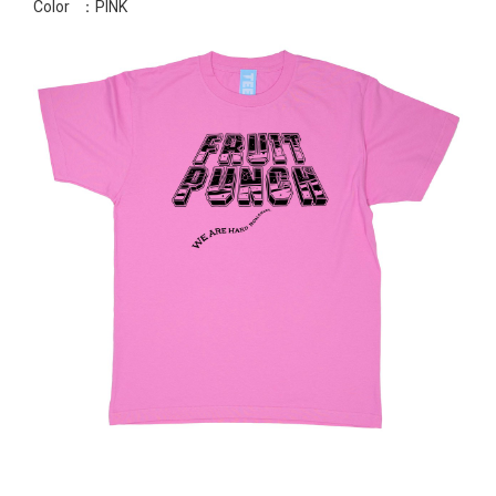
Color
：PINK