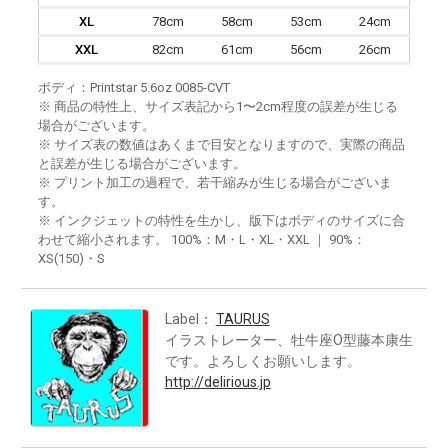
XL
78cm
58cm
53cm
24cm
XXL
82cm
61cm
56cm
26cm
ボディ：Printstar 5.6oz 0085-CVT
※ 商品の特性上、サイズ表記から1〜2cm程度の誤差が生じる
場合がございます。
※ サイズ表の数値はあくまで目安となりますので、実際の商品
と誤差が生じる場合がございます。
※ プリント加工の過程で、若干縮みが生じる場合がございま
す。
※ インクジェットの特性を生かし、版下はボディのサイズに合
わせて縮小されます。 100%：M・L・XL・XXL ｜ 90%：
XS(150)・S
Label：
TAURUS
イラストレーター、牡牛座O型藤本康生
です。よろしくお願いします。
http://delirious.jp