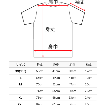
サイズ
身丈
身巾
肩巾
袖丈
XS(150)
60cm
43cm
38cm
17cm
S
66cm
49cm
44cm
19cm
M
70cm
52cm
47cm
20cm
L
74cm
55cm
50cm
22cm
XL
78cm
58cm
53cm
24cm
XXL
82cm
61cm
56cm
26cm