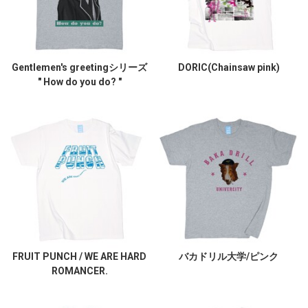
Gentlemen's greetingシリーズ
DORIC(Chainsaw pink)
" How do you do? "
FRUIT PUNCH / WE ARE HARD
バカドリル大学/ピンク
ROMANCER.