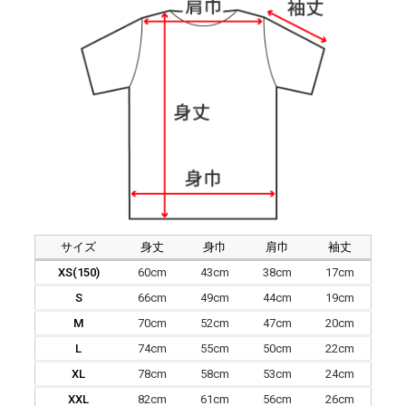
サイズ
身丈
身巾
肩巾
袖丈
XS(150)
60cm
43cm
38cm
17cm
S
66cm
49cm
44cm
19cm
M
70cm
52cm
47cm
20cm
L
74cm
55cm
50cm
22cm
XL
78cm
58cm
53cm
24cm
XXL
82cm
61cm
56cm
26cm