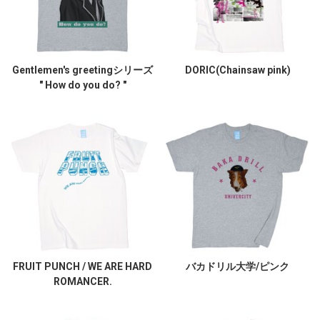
Gentlemen's greetingシリーズ
DORIC(Chainsaw pink)
" How do you do? "
FRUIT PUNCH / WE ARE HARD
バカドリル大学/ピンク
ROMANCER.