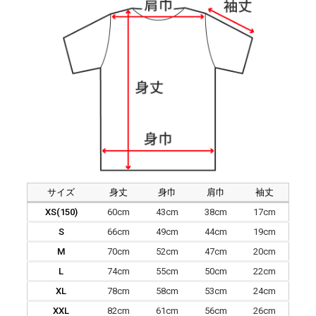
サイズ
身丈
身巾
肩巾
袖丈
XS(150)
60cm
43cm
38cm
17cm
S
66cm
49cm
44cm
19cm
M
70cm
52cm
47cm
20cm
L
74cm
55cm
50cm
22cm
XL
78cm
58cm
53cm
24cm
XXL
82cm
61cm
56cm
26cm