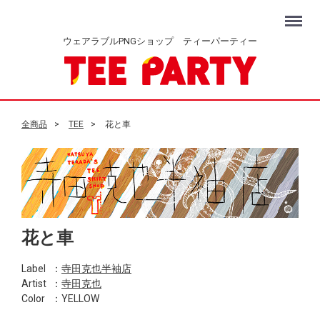
Menu
ウェアラブルPNGショップ ティーパーティー
全商品
TEE
花と車
花と車
Label
：
寺田克也半袖店
Artist
：
寺田克也
Color
：YELLOW