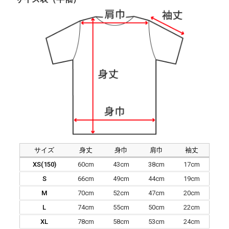
サイズ
身丈
身巾
肩巾
袖丈
XS(150)
60cm
43cm
38cm
17cm
S
66cm
49cm
44cm
19cm
M
70cm
52cm
47cm
20cm
L
74cm
55cm
50cm
22cm
XL
78cm
58cm
53cm
24cm