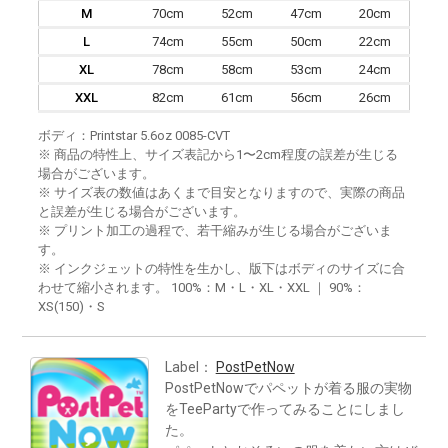
M
70cm
52cm
47cm
20cm
L
74cm
55cm
50cm
22cm
XL
78cm
58cm
53cm
24cm
XXL
82cm
61cm
56cm
26cm
ボディ：Printstar 5.6oz 0085-CVT
※ 商品の特性上、サイズ表記から1〜2cm程度の誤差が生じる
場合がございます。
※ サイズ表の数値はあくまで目安となりますので、実際の商品
と誤差が生じる場合がございます。
※ プリント加工の過程で、若干縮みが生じる場合がございま
す。
※ インクジェットの特性を生かし、版下はボディのサイズに合
わせて縮小されます。 100%：M・L・XL・XXL ｜ 90%：
XS(150)・S
Label：
PostPetNow
PostPetNowでパペットが着る服の実物
をTeePartyで作ってみることにしまし
た。