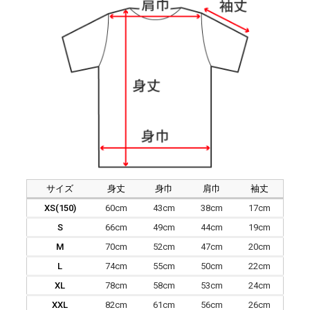
サイズ
身丈
身巾
肩巾
袖丈
XS(150)
60cm
43cm
38cm
17cm
S
66cm
49cm
44cm
19cm
M
70cm
52cm
47cm
20cm
L
74cm
55cm
50cm
22cm
XL
78cm
58cm
53cm
24cm
XXL
82cm
61cm
56cm
26cm