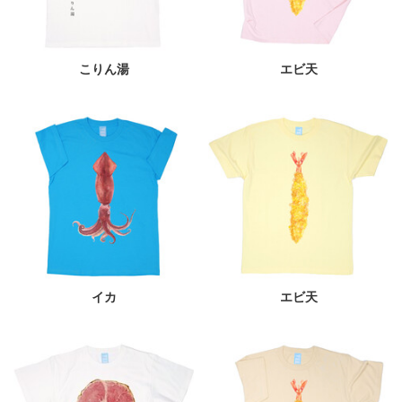
こりん湯
エビ天
イカ
エビ天