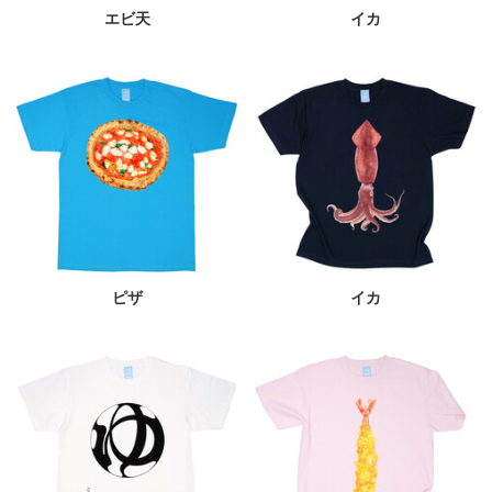
エビ天
イカ
ピザ
イカ