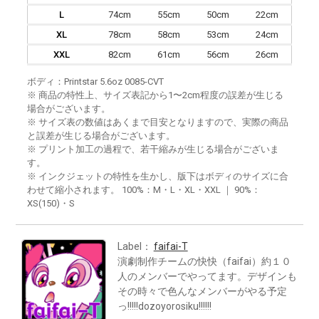
L
74cm
55cm
50cm
22cm
XL
78cm
58cm
53cm
24cm
XXL
82cm
61cm
56cm
26cm
ボディ：Printstar 5.6oz 0085-CVT
※ 商品の特性上、サイズ表記から1〜2cm程度の誤差が生じる
場合がございます。
※ サイズ表の数値はあくまで目安となりますので、実際の商品
と誤差が生じる場合がございます。
※ プリント加工の過程で、若干縮みが生じる場合がございま
す。
※ インクジェットの特性を生かし、版下はボディのサイズに合
わせて縮小されます。 100%：M・L・XL・XXL ｜ 90%：
XS(150)・S
Label：
faifai-T
演劇制作チームの快快（faifai）約１０
人のメンバーでやってます。デザインも
その時々で色んなメンバーがやる予定
っ!!!!!dozoyorosiku!!!!!!