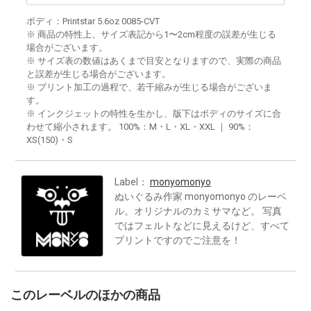
ボディ：Printstar 5.6oz 0085-CVT
※ 商品の特性上、サイズ表記から1〜2cm程度の誤差が生じる
場合がございます。
※ サイズ表の数値はあくまで目安となりますので、実際の商品
と誤差が生じる場合がございます。
※ プリント加工の過程で、若干縮みが生じる場合がございま
す。
※ インクジェットの特性を生かし、版下はボディのサイズに合
わせて縮小されます。 100%：M・L・XL・XXL ｜ 90%：
XS(150)・S
Label：
monyomonyo
ぬいぐるみ作家 monyomonyo のレーベ
ル。オリジナルのカミサマなど。 写真
ではフェルトなどに見えるけど、すべて
プリントですのでご注意を！
このレーベルのほかの商品