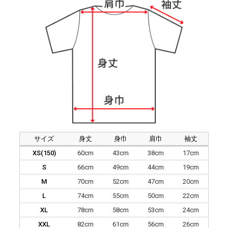
サイズ
身丈
身巾
肩巾
袖丈
XS(150)
60cm
43cm
38cm
17cm
S
66cm
49cm
44cm
19cm
M
70cm
52cm
47cm
20cm
L
74cm
55cm
50cm
22cm
XL
78cm
58cm
53cm
24cm
XXL
82cm
61cm
56cm
26cm