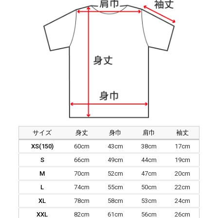
サイズ
身丈
身巾
肩巾
袖丈
XS(150)
60cm
43cm
38cm
17cm
S
66cm
49cm
44cm
19cm
M
70cm
52cm
47cm
20cm
L
74cm
55cm
50cm
22cm
XL
78cm
58cm
53cm
24cm
XXL
82cm
61cm
56cm
26cm