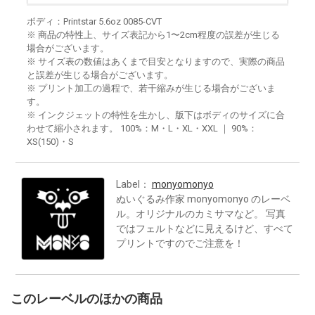
ボディ：Printstar 5.6oz 0085-CVT
※ 商品の特性上、サイズ表記から1〜2cm程度の誤差が生じる
場合がございます。
※ サイズ表の数値はあくまで目安となりますので、実際の商品
と誤差が生じる場合がございます。
※ プリント加工の過程で、若干縮みが生じる場合がございま
す。
※ インクジェットの特性を生かし、版下はボディのサイズに合
わせて縮小されます。 100%：M・L・XL・XXL ｜ 90%：
XS(150)・S
Label：
monyomonyo
ぬいぐるみ作家 monyomonyo のレーベ
ル。オリジナルのカミサマなど。 写真
ではフェルトなどに見えるけど、すべて
プリントですのでご注意を！
このレーベルのほかの商品