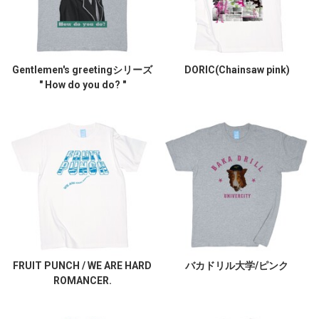
Gentlemen's greetingシリーズ
DORIC(Chainsaw pink)
" How do you do? "
FRUIT PUNCH / WE ARE HARD
バカドリル大学/ピンク
ROMANCER.