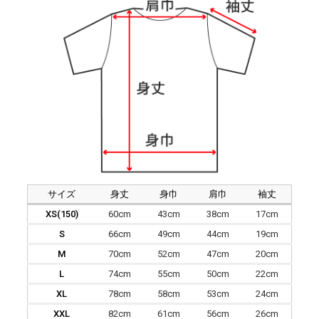
サイズ
身丈
身巾
肩巾
袖丈
XS(150)
60cm
43cm
38cm
17cm
S
66cm
49cm
44cm
19cm
M
70cm
52cm
47cm
20cm
L
74cm
55cm
50cm
22cm
XL
78cm
58cm
53cm
24cm
XXL
82cm
61cm
56cm
26cm