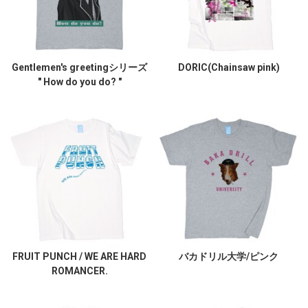
Gentlemen's greetingシリーズ
DORIC(Chainsaw pink)
" How do you do? "
FRUIT PUNCH / WE ARE HARD
バカドリル大学/ピンク
ROMANCER.