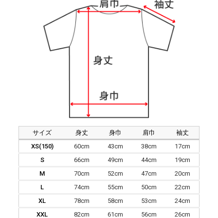
サイズ
身丈
身巾
肩巾
袖丈
XS(150)
60cm
43cm
38cm
17cm
S
66cm
49cm
44cm
19cm
M
70cm
52cm
47cm
20cm
L
74cm
55cm
50cm
22cm
XL
78cm
58cm
53cm
24cm
XXL
82cm
61cm
56cm
26cm