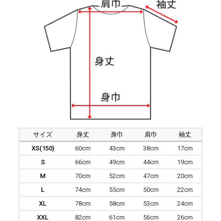
サイズ
身丈
身巾
肩巾
袖丈
XS(150)
60cm
43cm
38cm
17cm
S
66cm
49cm
44cm
19cm
M
70cm
52cm
47cm
20cm
L
74cm
55cm
50cm
22cm
XL
78cm
58cm
53cm
24cm
XXL
82cm
61cm
56cm
26cm