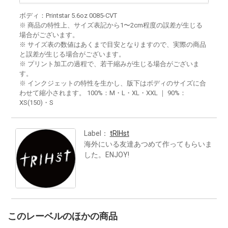
ボディ：Printstar 5.6oz 0085-CVT
※ 商品の特性上、サイズ表記から1〜2cm程度の誤差が生じる
場合がございます。
※ サイズ表の数値はあくまで目安となりますので、実際の商品
と誤差が生じる場合がございます。
※ プリント加工の過程で、若干縮みが生じる場合がございま
す。
※ インクジェットの特性を生かし、版下はボディのサイズに合
わせて縮小されます。 100%：M・L・XL・XXL ｜ 90%：
XS(150)・S
Label：
tRIHst
海外にいる友達あつめて作ってもらいま
した。ENJOY!
このレーベルのほかの商品