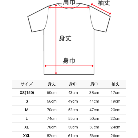
サイズ
身丈
身巾
肩巾
袖丈
XS(150)
60cm
43cm
38cm
17cm
S
66cm
49cm
44cm
19cm
M
70cm
52cm
47cm
20cm
L
74cm
55cm
50cm
22cm
XL
78cm
58cm
53cm
24cm
XXL
82cm
61cm
56cm
26cm