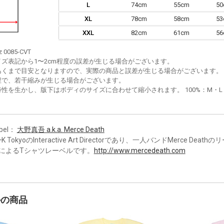
L
74cm
55cm
5
XL
78cm
58cm
5
XXL
82cm
61cm
5
z 0085-CVT
イズ表記から1〜2cm程度の誤差が生じる場合がございます。
あくまで目安となりますので、実際の商品と誤差が生じる場合がございます。
程で、若干縮みが生じる場合がございます。
性を生かし、版下はボディのサイズに合わせて縮小されます。 100%：M・L・XL
bel：
大野真吾 a.k.a. Merce Death
+K TokyoのInteractive Art Directorであり、一人バンドMerce De
によるTシャツレーベルです。
http://www.mercedeath.com
かの商品