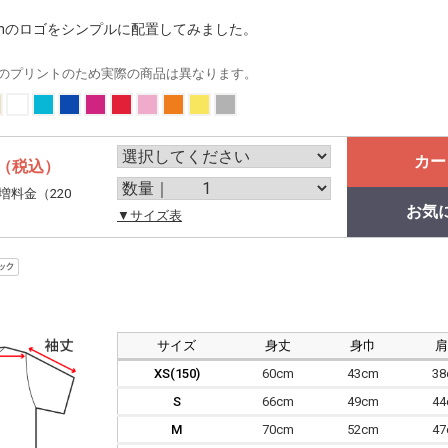
eathのロゴをシンプルに配置してみました。
のプリントのため実際の商品は異なります。
カー
（税込）
増料金（220
お気
。
▼サイズ表
サイズ
身丈
身巾
XS(150)
60cm
43cm
3
S
66cm
49cm
4
M
70cm
52cm
4