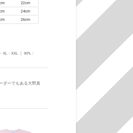
0cm
22cm
3cm
24cm
6cm
26cm
・XXL ｜ 90%：
athのリーダーでもある大野真