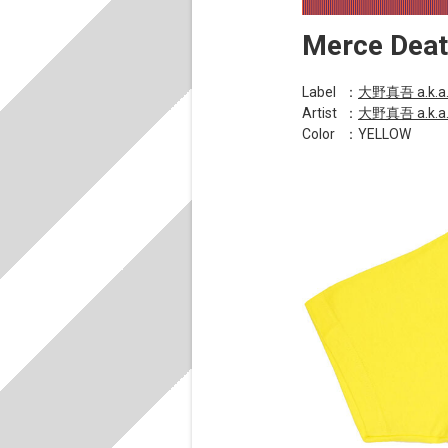
Merce Deat
Label
：
大野真吾 a.k.a.
Artist
：
大野真吾 a.k.a.
Color
：YELLOW