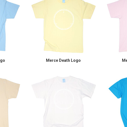
ogo
Merce Death Logo
Me