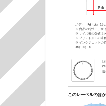
ボディ：Printstar 5.6o
※ 商品の特性上、サ
※ サイズ表の数値は
※ プリント加工の過
※ インクジェットの特
XS(150)・S
La
W
吾
このレーベルのほ